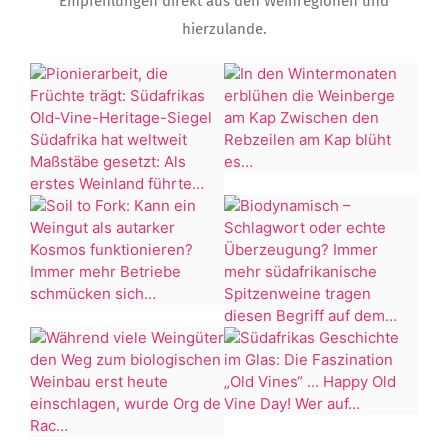
Empfehlungen direkt aus den Weinregionen und
hierzulande.
In
Pionierarbeit,
den
die
Wintermonaten
Früchte
erblühen
trägt:
die
Südafrikas
Weinberge
Old-
Soil
am
Vine-
to
Kap
Biodynamisch
Heritage-
Fork:
Zwischen
–
Siegel
Kann
den
Schlagwort
Südafrika
ein
Rebzeilen
oder
hat
Weingut
am
echte
Südafrikas
weltweit
als
Während
Kap
Überzeugung?
Geschichte