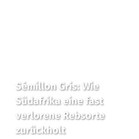
Sémillon Gris: Wie
Südafrika eine fast
verlorene Rebsorte
zurückholt