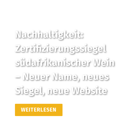
Nachhaltigkeit:
Zertifizierungssiegel
südafrikanischer Wein
– Neuer Name, neues
Siegel, neue Website
WEITERLESEN