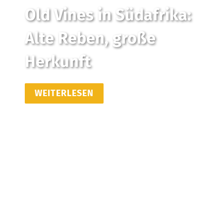
Old Vines in Südafrika:
Alte Reben, große
Herkunft
WEITERLESEN