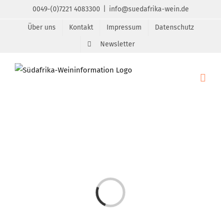
Zum
0049-(0)7221 4083300
|
info@suedafrika-wein.de
Inhalt
Über uns
Kontakt
Impressum
Datenschutz
springen
Newsletter
Laden...