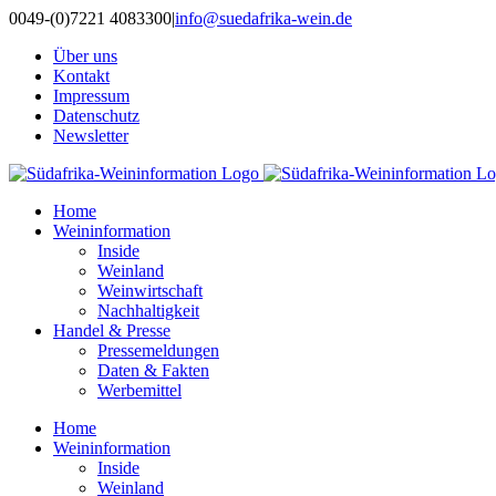
Zum
0049-(0)7221 4083300
|
info@suedafrika-wein.de
Inhalt
Über uns
springen
Kontakt
Impressum
Datenschutz
Newsletter
Home
Weininformation
Inside
Weinland
Weinwirtschaft
Nachhaltigkeit
Handel & Presse
Pressemeldungen
Daten & Fakten
Werbemittel
Home
Weininformation
Inside
Weinland