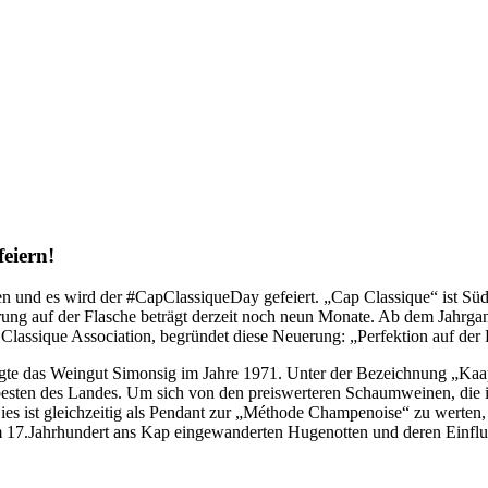
eiern!
zen und es wird der #CapClassiqueDay gefeiert. „Cap Classique“ ist S
rung auf der Flasche beträgt derzeit noch neun Monate. Ab dem Jahrga
 Classique Association, begründet diese Neuerung: „Perfektion auf der 
ugte das Weingut Simonsig im Jahre 1971. Unter der Bezeichnung „Kaap
er besten des Landes. Um sich von den preiswerteren Schaumweinen, di
Dies ist gleichzeitig als Pendant zur „Méthode Champenoise“ zu werten
m 17.Jahrhundert ans Kap eingewanderten Hugenotten und deren Einflus