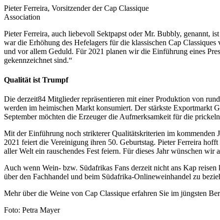
Pieter Ferreira, Vorsitzender der Cap Classique
Association
Pieter Ferreira, auch liebevoll Sektpapst oder Mr. Bubbly, genannt, is
war die Erhöhung des Hefelagers für die klassischen Cap Classiques v
und vor allem Geduld. Für 2021 planen wir die Einführung eines Pres
gekennzeichnet sind.“
Qualität ist Trumpf
Die derzeit84 Mitglieder repräsentieren mit einer Produktion von ru
werden im heimischen Markt konsumiert. Der stärkste Exportmarkt G
September möchten die Erzeuger die Aufmerksamkeit für die prickeln
Mit der Einführung noch strikterer Qualitätskriterien im kommenden J
2021 feiert die Vereinigung ihren 50. Geburtstag. Pieter Ferreira ho
aller Welt ein rauschendes Fest feiern. Für dieses Jahr wünschen wir
Auch wenn Wein- bzw. Südafrikas Fans derzeit nicht ans Kap reisen k
über den Fachhandel und beim Südafrika-Onlineweinhandel zu beziehe
Mehr über die Weine von Cap Classique erfahren Sie im jüngsten Ber
Foto: Petra Mayer