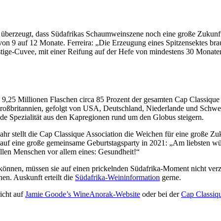
t überzeugt, dass Südafrikas Schaumweinszene noch eine große Zukunft fü
on 9 auf 12 Monate. Ferreira: „Die Erzeugung eines Spitzensektes brau
tige-Cuvee, mit einer Reifung auf der Hefe von mindestens 30 Monaten. 
nd 9,25 Millionen Flaschen circa 85 Prozent der gesamten Cap Classiqu
roßbritannien, gefolgt von USA, Deutschland, Niederlande und Schwe
de Spezialität aus den Kapregionen rund um den Globus steigern.
ahr stellt die Cap Classique Association die Weichen für eine große Zuk
fft auf eine große gemeinsame Geburtstagsparty in 2021: „Am liebsten w
 allen Menschen vor allem eines: Gesundheit!“
önnen, müssen sie auf einen prickelnden Südafrika-Moment nicht verzi
n. Auskunft erteilt die
Südafrika-Weininformation
gerne.
icht auf
Jamie Goode’s WineAnorak-Website
oder bei der
Cap Classiqu