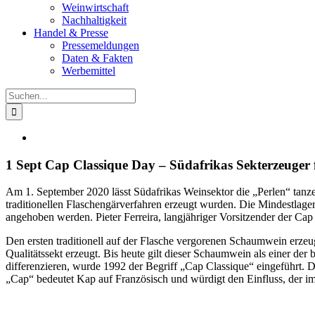
Weinwirtschaft
Nachhaltigkeit
Handel & Presse
Pressemeldungen
Daten & Fakten
Werbemittel
Suche
nach:
Zeige
grösseres
Bild
1 Sept Cap Classique Day – Südafrikas Sekterzeuger f
Am 1. September 2020 lässt Südafrikas Weinsektor die „Perlen“ tan
traditionellen Flaschengärverfahren erzeugt wurden. Die Mindestlage
angehoben werden. Pieter Ferreira, langjähriger Vorsitzender der Cap
Den ersten traditionell auf der Flasche vergorenen Schaumwein erze
Qualitätssekt erzeugt. Bis heute gilt dieser Schaumwein als einer d
differenzieren, wurde 1992 der Begriff „Cap Classique“ eingeführt. 
„Cap“ bedeutet Kap auf Französisch und würdigt den Einfluss, der i