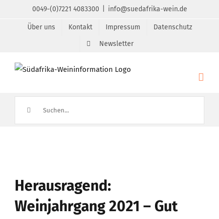
Zum
0049-(0)7221 4083300
|
info@suedafrika-wein.de
Inhalt
Über uns
Kontakt
Impressum
Datenschutz
springen
Newsletter
Suche
nach:
Zeige
grösseres
Herausragend:
Bild
Weinjahrgang 2021 – Gut