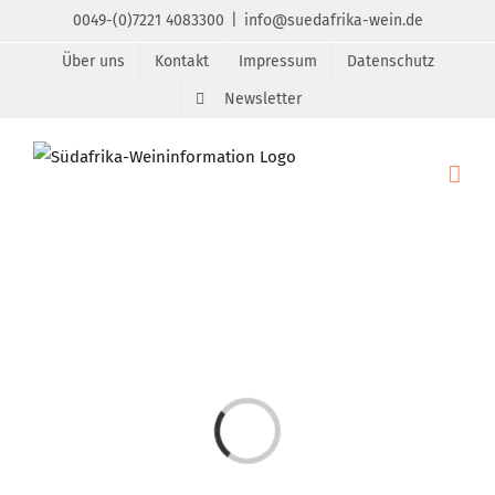
Zum
0049-(0)7221 4083300
|
info@suedafrika-wein.de
Inhalt
Über uns
Kontakt
Impressum
Datenschutz
springen
Newsletter
Laden...