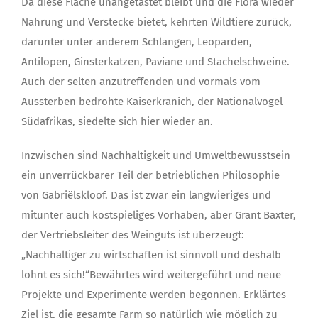
Da diese Fläche unangetastet bleibt und die Flora wieder
Nahrung und Verstecke bietet, kehrten Wildtiere zurück,
darunter unter anderem Schlangen, Leoparden,
Antilopen, Ginsterkatzen, Paviane und Stachelschweine.
Auch der selten anzutreffenden und vormals vom
Aussterben bedrohte Kaiserkranich, der Nationalvogel
Südafrikas, siedelte sich hier wieder an.
Inzwischen sind Nachhaltigkeit und Umweltbewusstsein
ein unverrückbarer Teil der betrieblichen Philosophie
von Gabriëlskloof. Das ist zwar ein langwieriges und
mitunter auch kostspieliges Vorhaben, aber Grant Baxter,
der Vertriebsleiter des Weinguts ist überzeugt:
„Nachhaltiger zu wirtschaften ist sinnvoll und deshalb
lohnt es sich!“Bewährtes wird weitergeführt und neue
Projekte und Experimente werden begonnen. Erklärtes
Ziel ist, die gesamte Farm so natürlich wie möglich zu