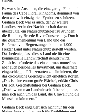
stellen.
Es war sein Ansinnen, die einzigartige Flora und
Fauna des Cape Floral Kingdoms, dominiert von
dem weltweit einzigarten Fynbos zu schützen.
Graham Beck war es auch, der 27 weitere
Landbesitzer in der Nachbarschaft davon
überzeugte, ein Naturschutzgebiet zu gründen:
die Rooiberg Breede River Conservancy. Durch
die Zusammenlegung von Land und das
Entfernen von Begrenzungen konnten 1.900
Hektar Land unter Naturschutz gestellt werden.
Das bedeutet, dass dieses Land nie für eine
kommerzielle Landwirtschaft genutzt wird.
Zunächst erforderte das ein enormes monetäres
aber auch personelles Investment, um dauerhaft
eingeschleppte Pflanzenarten zu eliminieren, die
das ökologische Gleichgewicht erheblich störten.
„Das ist eine enorm große Fläche“, erklärt Chris
Du Toit, Geschäftsführer bei Graham Beck.
„Doch wenn man Landwirtschaft betreibt, muss
man sich auch um das Land, die Umwelt und die
Menschen kümmern.“
Graham Beck engagiert sich nicht nur für den
Naturschutz, sondern auch für Fortbildung und