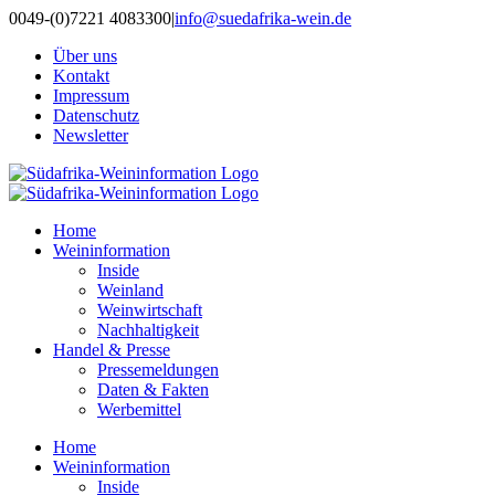
Zum
0049-(0)7221 4083300
|
info@suedafrika-wein.de
Inhalt
Über uns
springen
Kontakt
Impressum
Datenschutz
Newsletter
Home
Weininformation
Inside
Weinland
Weinwirtschaft
Nachhaltigkeit
Handel & Presse
Pressemeldungen
Daten & Fakten
Werbemittel
Home
Weininformation
Inside