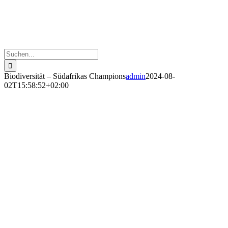
Suche
nach:
Biodiversität – Südafrikas Champions
admin
2024-08-
02T15:58:52+02:00