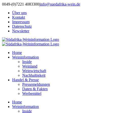
Zum
0049-(0)7221 4083300
|
info@suedafrika-wein.de
Inhalt
Über uns
springen
Kontakt
Impressum
Datenschutz
Newsletter
Home
Weininformation
Inside
Weinland
Weinwirtschaft
Nachhaltigkeit
Handel & Presse
Pressemeldungen
Daten & Fakten
Werbemittel
Home
Weininformation
Inside