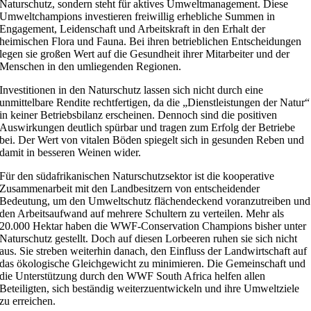
Naturschutz, sondern steht für aktives Umweltmanagement. Diese
Umweltchampions investieren freiwillig erhebliche Summen in
Engagement, Leidenschaft und Arbeitskraft in den Erhalt der
heimischen Flora und Fauna. Bei ihren betrieblichen Entscheidungen
legen sie großen Wert auf die Gesundheit ihrer Mitarbeiter und der
Menschen in den umliegenden Regionen.
Investitionen in den Naturschutz lassen sich nicht durch eine
unmittelbare Rendite rechtfertigen, da die „Dienstleistungen der Natur“
in keiner Betriebsbilanz erscheinen. Dennoch sind die positiven
Auswirkungen deutlich spürbar und tragen zum Erfolg der Betriebe
bei. Der Wert von vitalen Böden spiegelt sich in gesunden Reben und
damit in besseren Weinen wider.
Für den südafrikanischen Naturschutzsektor ist die kooperative
Zusammenarbeit mit den Landbesitzern von entscheidender
Bedeutung, um den Umweltschutz flächendeckend voranzutreiben und
den Arbeitsaufwand auf mehrere Schultern zu verteilen. Mehr als
20.000 Hektar haben die WWF-Conservation Champions bisher unter
Naturschutz gestellt. Doch auf diesen Lorbeeren ruhen sie sich nicht
aus. Sie streben weiterhin danach, den Einfluss der Landwirtschaft auf
das ökologische Gleichgewicht zu minimieren. Die Gemeinschaft und
die Unterstützung durch den WWF South Africa helfen allen
Beteiligten, sich beständig weiterzuentwickeln und ihre Umweltziele
zu erreichen.