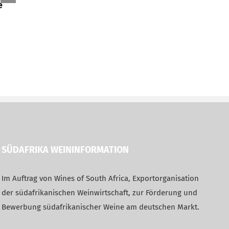
südafrikanischem Sauvignon
21. April 202
e
Blanc
22. April 2026
SÜDAFRIKA WEININFORMATION
Im Auftrag von Wines of South Africa, Exportorganisation
der südafrikanischen Weinwirtschaft, zur Förderung und
Bewerbung südafrikanischer Weine am deutschen Markt.