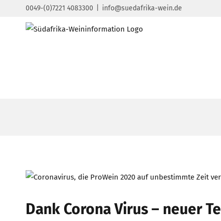
Zum
0049-(0)7221 4083300
|
info@suedafrika-wein.de
Inhalt
springen
Zeige
grösseres
Bild
Dank Corona Virus – neuer Te