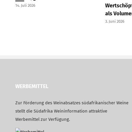
Wertschöpf
14. Juli 2026
als Volume
3. Juni 2026
WERBEMITTEL
Zur Förderung des Weinabsatzes südafrikanischer Weine
stellt die Südafrika Weininformation attraktive
Werbemittel zur Verfügung.