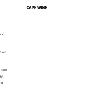
CAPE WINE
auch
 wir
n nun
cht
st