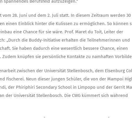
ein spannendes Berufsfeld aufzuzeigen.“
vom 28. Juni und dem 2. Juli statt. In diesem Zeitraum werden 30
einen Einblick hinter die Kulissen zu ermöglichen. So können s
nbau eine Chance für sie wäre. Prof. Maret du Toit, Leiter der
ch: „Durch die Buddy-Initiative erhalten die Teilnehmerinnen und
chaft. Sie haben dadurch eine wesentlich bessere Chance, einen
en. Zudem knüpfen sie persönliche Kontakte zu namhaften Vorbilde
enarbeit zwischen der Universität Stellenbosch, dem Elsenburg Co
und Fischerei. Neun dieser jungen Schüler, die von der Mampoi Hig
di, der Phiriphiri Secondary School in Limpopo und der Gerrit Ma
 an der Universität Stellenbosch. Die CWG kümmert sich während