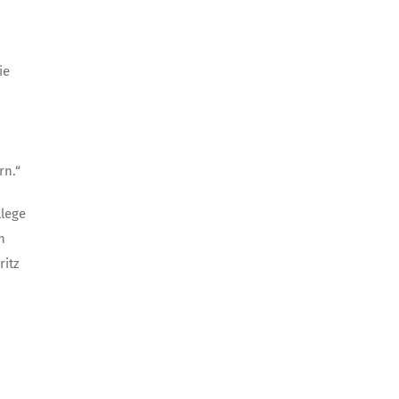
ie
rn.“
llege
h
ritz