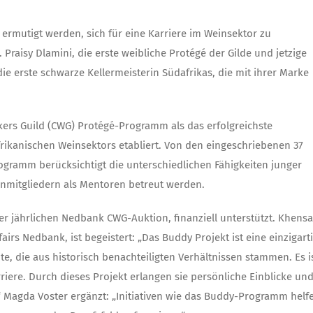
rmutigt werden, sich für eine Karriere im Weinsektor zu
 Praisy Dlamini, die erste weibliche Protégé der Gilde und jetzige
die erste schwarze Kellermeisterin Südafrikas, die mit ihrer Marke
kers Guild (CWG) Protégé-Programm als das erfolgreichste
ikanischen Weinsektors etabliert. Von den eingeschriebenen 37
rogramm berücksichtigt die unterschiedlichen Fähigkeiten junger
denmitgliedern als Mentoren betreut werden.
 jährlichen Nedbank CWG-Auktion, finanziell unterstützt. Khensa
rs Nedbank, ist begeistert: „Das Buddy Projekt ist eine einzigart
e, die aus historisch benachteiligten Verhältnissen stammen. Es i
rriere. Durch dieses Projekt erlangen sie persönliche Einblicke un
 Magda Voster ergänzt: „Initiativen wie das Buddy-Programm helf