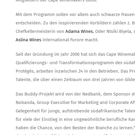
Mitgliedern der Cape Winemakers Guild.
Mit dem Programm sollen vor allem auch schwarze Frauen e
entscheiden. Zu den inspirierenden Vorbildern zählen z. B.
Chefkellermeisterin von
Adama Wines.
Oder Ntsiki Biyela, 
Aslina Wines
international Furore macht.
Seit der Gründung im Jahr 2006 hat sich das Cape Winema
Qualifizierungs- und Transformationsprogramm des südafr
Protégés, arbeiten inzwischen 24 in den Betrieben. Das P
Talente, die über einen Zeitraum von drei Jahren von Gil
Das Buddy-Projekt wird von der Nedbank, dem Sponsor der
Nobanda, Group Executive for Marketing and Corporate Affai
Gelegenheit für junge, aufstrebende südafrikanische Talent
für viele der Einstieg in eine ungewöhnliche berufliche Ka
haben die Chance, von den Besten der Branche zu lernen.“