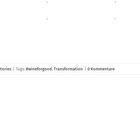
stories
|
Tags:
#wineforgood
,
Transformation
|
0 Kommentare