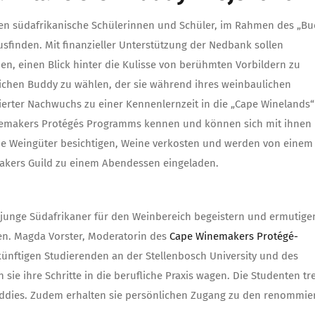
nnen südafrikanische Schülerinnen und Schüler, im Rahmen des „B
usfinden. Mit finanzieller Unterstützung der Nedbank sollen
n, einen Blick hinter die Kulisse von berühmten Vorbildern zu
lichen Buddy zu wählen, der sie während ihres weinbaulichen
ierter Nachwuchs zu einer Kennenlernzeit in die „Cape Winelands“
Winemakers Protégés Programms kennen und können sich mit ihnen
sie Weingüter besichtigen, Weine verkosten und werden von einem
akers Guild zu einem Abendessen eingeladen.
junge Südafrikaner für den Weinbereich begeistern und ermutige
n. Magda Vorster, Moderatorin des
Cape Winemakers Protégé-
künftigen Studierenden an der Stellenbosch University und des
sie ihre Schritte in die berufliche Praxis wagen. Die Studenten tr
uddies. Zudem erhalten sie persönlichen Zugang zu den renommie