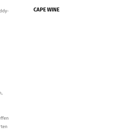
CAPE WINE
uddy-
n,
effen
rten