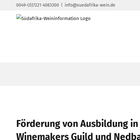
Zum
0049-(0)7221 4083300
|
info@suedafrika-wein.de
Inhalt
springen
Zeige
grösseres
Förderung von Ausbildung in
Bild
Winemakers Guild und Nedba