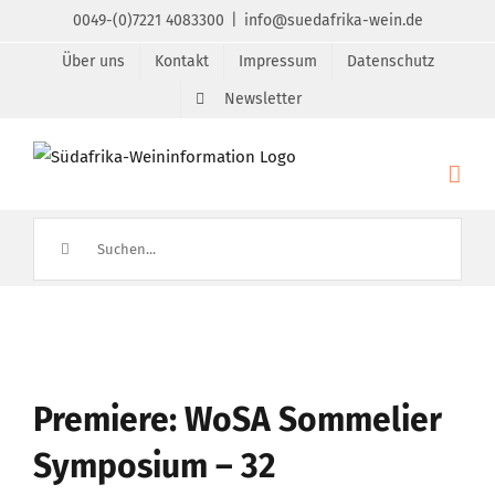
Zum
0049-(0)7221 4083300
|
info@suedafrika-wein.de
Inhalt
Über uns
Kontakt
Impressum
Datenschutz
springen
Newsletter
Suche
nach:
Zeige
grösseres
Premiere: WoSA Sommelier
Bild
Symposium – 32