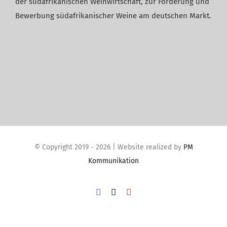
der südafrikanischen Weinwirtschaft, zur Förderung und
Bewerbung südafrikanischer Weine am deutschen Markt.
© Copyright 2019 -
2026 | Website realized by
PM
Kommunikation
Facebook
X
YouTube
WordPress Cookie Plugin von Real Cookie Banner