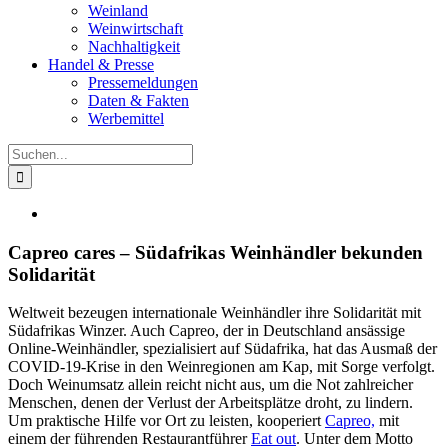
Weinland
Weinwirtschaft
Nachhaltigkeit
Handel & Presse
Pressemeldungen
Daten & Fakten
Werbemittel
Suche
nach:
Zeige
grösseres
Bild
Capreo cares – Südafrikas Weinhändler bekunden
Solidarität
Weltweit bezeugen internationale Weinhändler ihre Solidarität mit
Südafrikas Winzer. Auch Capreo, der in Deutschland ansässige
Online-Weinhändler, spezialisiert auf Südafrika, hat das Ausmaß der
COVID-19-Krise in den Weinregionen am Kap, mit Sorge verfolgt.
Doch Weinumsatz allein reicht nicht aus, um die Not zahlreicher
Menschen, denen der Verlust der Arbeitsplätze droht, zu lindern.
Um praktische Hilfe vor Ort zu leisten, kooperiert
Capreo,
mit
einem der führenden Restaurantführer
Eat out
. Unter dem Motto