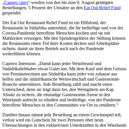
„
Capreo cares
“ werden von den bis zum 9. August getätigten
Bestellungen, 5 Prozent der Umsätze an den
Eat Out Relief Fund
gespendet.
Der Eat Out Restaurant Relief Fund ist ein Hilfsfond, der
Restaurants in Südafrika unterstützt, die für bedürftige und von der
Corona-Pandemie betroffene Menschen kochen und sie mit
Mahlzeiten versorgen. Mit den Spendengeldern der Stiftung können
die Restaurants einen Teil ihrer Kosten decken und Arbeitsplätze
sichern, damit sie ihren Betrieb auch nach der Pandemie
weiterführen können.
Capreos Intension: „Damit kann jeder Weinfreund und
Südafrikaliebhaber etwas Gutes tun: Mit dem Kauf und dem Genuss
von Premiumweinen aus Südafrika kann jeder von zuhause aus
helfen und die südafrikanische Weinwirtschaft und Gastronomie-
Branche unterstützen. Jede Bestellung zählt und macht einen
Unterschied, denn sie trägt dazu bei, den Weingütern am Kap
Absatz zu sichern, die einmalige Gastronomie-Szene in den
Winelands aufrecht zu erhalten und bedürftige, von der Pandemie
betroffene Menschen in den Communities vor Ort zu ernähren.“
Darüber hinaus nimmt jede Bestellung an einem Gewinnspiel teil,
verlost wird ein Gutschein für zwei Personen über neun
Übernachtungen in den exklusivsten Unterkünften in den Winelands