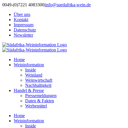
Zum
0049-(0)7221 4083300
|
info@suedafrika-wein.de
Inhalt
Über uns
springen
Kontakt
Impressum
Datenschutz
Newsletter
Home
Weininformation
Inside
Weinland
Weinwirtschaft
Nachhaltigkeit
Handel & Presse
Pressemeldungen
Daten & Fakten
Werbemittel
Home
Weininformation
Inside