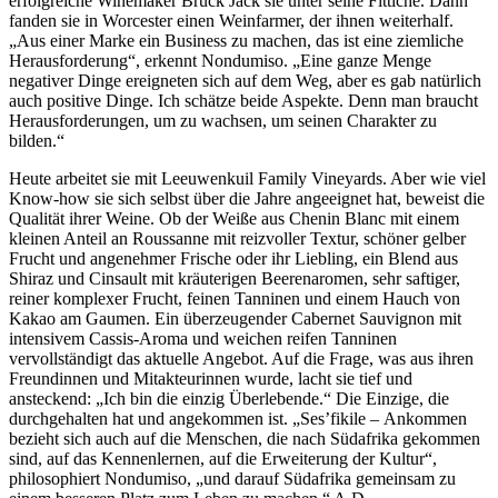
erfolgreiche Winemaker Bruck Jack sie unter seine Fittiche. Dann
fanden sie in Worcester einen Weinfarmer, der ihnen weiterhalf.
„Aus einer Marke ein Business zu machen, das ist eine ziemliche
Herausforderung“, erkennt Nondumiso. „Eine ganze Menge
negativer Dinge ereigneten sich auf dem Weg, aber es gab natürlich
auch positive Dinge. Ich schätze beide Aspekte. Denn man braucht
Herausforderungen, um zu wachsen, um seinen Charakter zu
bilden.“
Heute arbeitet sie mit Leeuwenkuil Family Vineyards. Aber wie viel
Know-how sie sich selbst über die Jahre angeeignet hat, beweist die
Qualität ihrer Weine. Ob der Weiße aus Chenin Blanc mit einem
kleinen Anteil an Roussanne mit reizvoller Textur, schöner gelber
Frucht und angenehmer Frische oder ihr Liebling, ein Blend aus
Shiraz und Cinsault mit kräuterigen Beerenaromen, sehr saftiger,
reiner komplexer Frucht, feinen Tanninen und einem Hauch von
Kakao am Gaumen. Ein überzeugender Cabernet Sauvignon mit
intensivem Cassis-Aroma und weichen reifen Tanninen
vervollständigt das aktuelle Angebot. Auf die Frage, was aus ihren
Freundinnen und Mitakteurinnen wurde, lacht sie tief und
ansteckend: „Ich bin die einzig Überlebende.“ Die Einzige, die
durchgehalten hat und angekommen ist. „Ses’fikile – Ankommen
bezieht sich auch auf die Menschen, die nach Südafrika gekommen
sind, auf das Kennenlernen, auf die Erweiterung der Kultur“,
philosophiert Nondumiso, „und darauf Südafrika gemeinsam zu