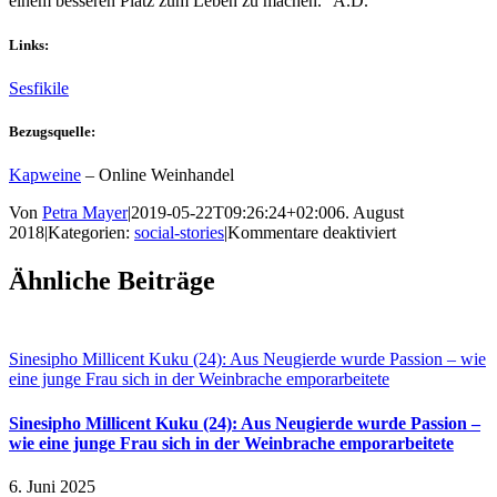
einem besseren Platz zum Leben zu machen.“ A.D.
Links:
Sesfikile
Bezugsquelle:
Kapweine
– Online Weinhandel
Von
Petra Mayer
|
2019-05-22T09:26:24+02:00
6. August
für
2018
|
Kategorien:
social-stories
|
Kommentare deaktiviert
Ses’fikile
–
Ähnliche Beiträge
Nondumiso
kommt
an
Sinesipho Millicent Kuku (24): Aus Neugierde wurde Passion – wie
eine junge Frau sich in der Weinbrache emporarbeitete
Sinesipho Millicent Kuku (24): Aus Neugierde wurde Passion –
wie eine junge Frau sich in der Weinbrache emporarbeitete
6. Juni 2025