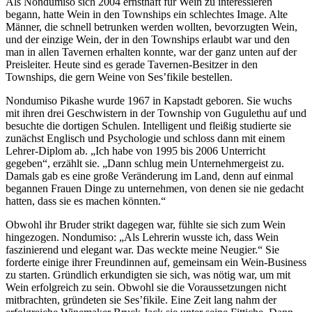
Als Nondumiso sich 2004 ernsthaft für Wein zu interessieren
begann, hatte Wein in den Townships ein schlechtes Image. Alte
Männer, die schnell betrunken werden wollten, bevorzugten Wein,
und der einzige Wein, der in den Townships erlaubt war und den
man in allen Tavernen erhalten konnte, war der ganz unten auf der
Preisleiter. Heute sind es gerade Tavernen-Besitzer in den
Townships, die gern Weine von Ses’fikile bestellen.
Nondumiso Pikashe wurde 1967 in Kapstadt geboren. Sie wuchs
mit ihren drei Geschwistern in der Township von Gugulethu auf und
besuchte die dortigen Schulen. Intelligent und fleißig studierte sie
zunächst Englisch und Psychologie und schloss dann mit einem
Lehrer-Diplom ab. „Ich habe von 1995 bis 2006 Unterricht
gegeben“, erzählt sie. „Dann schlug mein Unternehmergeist zu.
Damals gab es eine große Veränderung im Land, denn auf einmal
begannen Frauen Dinge zu unternehmen, von denen sie nie gedacht
hatten, dass sie es machen könnten.“
Obwohl ihr Bruder strikt dagegen war, fühlte sie sich zum Wein
hingezogen. Nondumiso: „Als Lehrerin wusste ich, dass Wein
faszinierend und elegant war. Das weckte meine Neugier.“ Sie
forderte einige ihrer Freundinnen auf, gemeinsam ein Wein-Business
zu starten. Gründlich erkundigten sie sich, was nötig war, um mit
Wein erfolgreich zu sein. Obwohl sie die Voraussetzungen nicht
mitbrachten, gründeten sie Ses’fikile. Eine Zeit lang nahm der