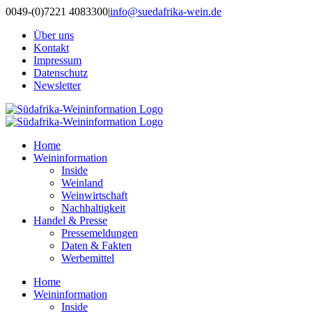
Zum
0049-(0)7221 4083300
|
info@suedafrika-wein.de
Inhalt
Über uns
springen
Kontakt
Impressum
Datenschutz
Newsletter
Home
Weininformation
Inside
Weinland
Weinwirtschaft
Nachhaltigkeit
Handel & Presse
Pressemeldungen
Daten & Fakten
Werbemittel
Home
Weininformation
Inside