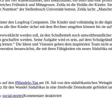
ch um vier Klassenzimmer, drei Badezimmer, ein Büro und eine profess
eiches Frühstück und Mittagessen. Zelda ist die Heldin der Kinder. Sie
trition“ der Stellenbosch Universität betreut. Zelda lacht: „Manchm
inter den Leapfrog Computern. Die Kinder sind vollständig in die digi
dass alle ihre Kinder sicher mit dem Rechner umgehen können bis sie a
rwirklicht werden soll, ist den Schulbetrieb noch umweltfreundlicher u
sen geschaffen werden. Seine Aufgabe wird es sein, auf dem Schulgelä
lernen.“ Die Ideen und Visionen gehen dem inspirierten Team nicht au
neration heranwächst, die mit ihren Fähigkeiten ein neues Südafrika mi
k auf den
#Mandela-Tag
am 18. Juli von den südafrikanischen Weing
atz für den Wandel Südafrikas in eine friedvolle Demokratie gefördert 
für
n:
social-stories
|
Kommentare deaktiviert
#socialstories:
Die
Kinder