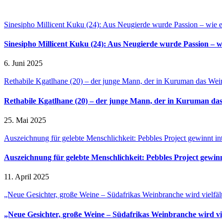
Sinesipho Millicent Kuku (24): Aus Neugierde wurde Passion – wie e
Sinesipho Millicent Kuku (24): Aus Neugierde wurde Passion – w
6. Juni 2025
Rethabile Kgatlhane (20) – der junge Mann, der in Kuruman das Wein
Rethabile Kgatlhane (20) – der junge Mann, der in Kuruman das
25. Mai 2025
Auszeichnung für gelebte Menschlichkeit: Pebbles Project gewinnt int
Auszeichnung für gelebte Menschlichkeit: Pebbles Project gewinn
11. April 2025
„Neue Gesichter, große Weine – Südafrikas Weinbranche wird vielfäl
„Neue Gesichter, große Weine – Südafrikas Weinbranche wird vie