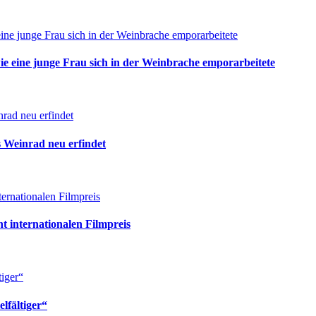
des
Hemel-
en-
ine junge Frau sich in der Weinbrache emporarbeitete
Aarde
Valley
ie eine junge Frau sich in der Weinbrache emporarbeitete
rad neu erfindet
 Weinrad neu erfindet
ernationalen Filmpreis
t internationalen Filmpreis
tiger“
lfältiger“