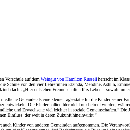
inen Vorschule auf dem
Weingut von Hamilton Russell
herrscht im Klass
d die Schule von den vier Lehrerinnen Elzinda, Mendine, Ashlin, Emmi
lzinda lacht: „Hier entstehen Freundschaften fürs Leben – sowohl unte
edliche Gebäude als eine kleine Tagesstätte für die Kinder seiner Farm
rzuentwickeln. Die Kinder sollten hier nicht nur betreut werden, währe
gendliche und Erwachsene viel leichter in soziale Gemeinschaften.“ Die 
nen Einfluss, der weit in deren Zukunft hineinwirkt.“
hrt auch Kinder von anderen Gemeinden aufgenommen. Die Verantwortli