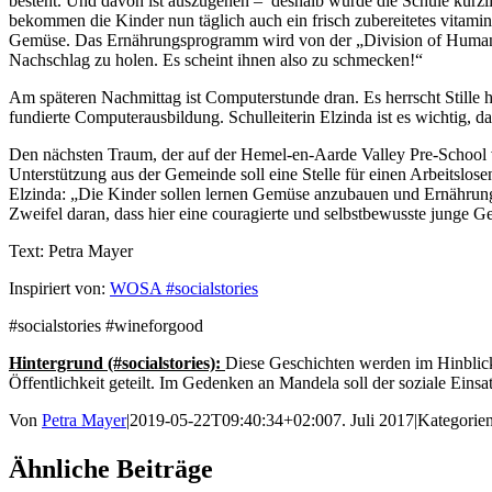
besteht. Und davon ist auszugehen – deshalb wurde die Schule kürzli
bekommen die Kinder nun täglich auch ein frisch zubereitetes vitaminr
Gemüse. Das Ernährungsprogramm wird von der „Division of Human Nu
Nachschlag zu holen. Es scheint ihnen also zu schmecken!“
Am späteren Nachmittag ist Computerstunde dran. Es herrscht Stille h
fundierte Computerausbildung. Schulleiterin Elzinda ist es wichtig, 
Den nächsten Traum, der auf der Hemel-en-Aarde Valley Pre-School ve
Unterstützung aus der Gemeinde soll eine Stelle für einen Arbeitslo
Elzinda: „Die Kinder sollen lernen Gemüse anzubauen und Ernährung 
Zweifel daran, dass hier eine couragierte und selbstbewusste junge Ge
Text: Petra Mayer
Inspiriert von:
WOSA #socialstories
#socialstories #wineforgood
Hintergrund (#socialstories):
Diese Geschichten werden im Hinblic
Öffentlichkeit geteilt. Im Gedenken an Mandela soll der soziale Eins
Von
Petra Mayer
|
2019-05-22T09:40:34+02:00
7. Juli 2017
|
Kategorie
Ähnliche Beiträge