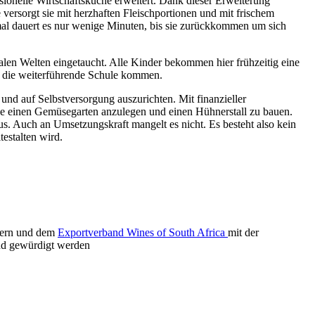
ionelle Wirtschaftsküche erweitert. Dank dieser Erweiterung
 versorgt sie mit herzhaften Fleischportionen und mit frischem
al dauert es nur wenige Minuten, bis sie zurückkommen um sich
talen Welten eingetaucht. Alle Kinder bekommen hier frühzeitig eine
uf die weiterführende Schule kommen.
nd auf Selbstversorgung auszurichten. Mit finanzieller
nde einen Gemüsegarten anzulegen und einen Hühnerstall zu bauen.
s. Auch an Umsetzungskraft mangelt es nicht. Es besteht also kein
testalten wird.
ütern und dem
Exportverband Wines of South Africa
mit der
und gewürdigt werden