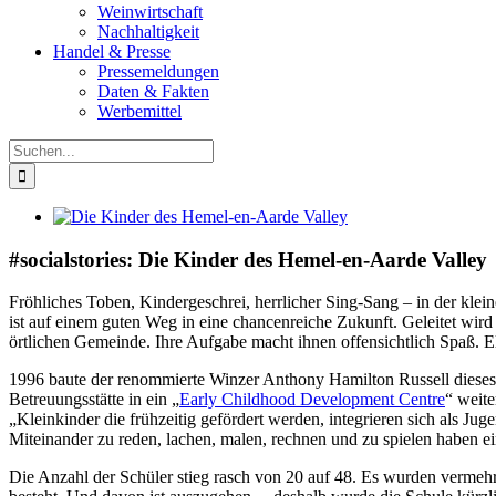
Weinwirtschaft
Nachhaltigkeit
Handel & Presse
Pressemeldungen
Daten & Fakten
Werbemittel
Suche
nach:
Zeige
grösseres
Bild
#socialstories: Die Kinder des Hemel-en-Aarde Valley
Fröhliches Toben, Kindergeschrei, herrlicher Sing-Sang – in der kle
ist auf einem guten Weg in eine chancenreiche Zukunft.
Geleitet wir
örtlichen Gemeinde. Ihre Aufgabe macht ihnen offensichtlich Spaß. E
1996 baute der renommierte Winzer Anthony Hamilton Russell dieses ni
Betreuungsstätte in ein „
Early Childhood Development Centre
“ weite
„Kleinkinder die frühzeitig gefördert werden, integrieren sich als Ju
Miteinander zu reden, lachen, malen, rechnen und zu spielen haben ei
Die Anzahl der Schüler stieg rasch von 20 auf 48. Es wurden verme