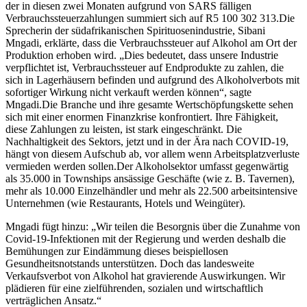
der in diesen zwei Monaten aufgrund von SARS fälligen
Verbrauchssteuerzahlungen summiert sich auf R5 100 302 313.Die
Sprecherin der südafrikanischen Spirituosenindustrie, Sibani
Mngadi, erklärte, dass die Verbrauchssteuer auf Alkohol am Ort der
Produktion erhoben wird. „Dies bedeutet, dass unsere Industrie
verpflichtet ist, Verbrauchssteuer auf Endprodukte zu zahlen, die
sich in Lagerhäusern befinden und aufgrund des Alkoholverbots mit
sofortiger Wirkung nicht verkauft werden können“, sagte
Mngadi.Die Branche und ihre gesamte Wertschöpfungskette sehen
sich mit einer enormen Finanzkrise konfrontiert. Ihre Fähigkeit,
diese Zahlungen zu leisten, ist stark eingeschränkt. Die
Nachhaltigkeit des Sektors, jetzt und in der Ära nach COVID-19,
hängt von diesem Aufschub ab, vor allem wenn Arbeitsplatzverluste
vermieden werden sollen.Der Alkoholsektor umfasst gegenwärtig
als 35.000 in Townships ansässige Geschäfte (wie z. B. Tavernen),
mehr als 10.000 Einzelhändler und mehr als 22.500 arbeitsintensive
Unternehmen (wie Restaurants, Hotels und Weingüter).
Mngadi fügt hinzu: „Wir teilen die Besorgnis über die Zunahme von
Covid-19-Infektionen mit der Regierung und werden deshalb die
Bemühungen zur Eindämmung dieses beispiellosen
Gesundheitsnotstands unterstützen. Doch das landesweite
Verkaufsverbot von Alkohol hat gravierende Auswirkungen. Wir
plädieren für eine zielführenden, sozialen und wirtschaftlich
verträglichen Ansatz.“