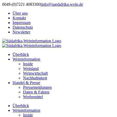
Zum
0049-(0)7221 4083300
|
info@suedafrika-wein.de
Inhalt
Über uns
springen
Kontakt
Impressum
Datenschutz
Newsletter
Überblick
Weininformation
Inside
Weinland
Weinwirtschaft
Nachhaltigkeit
Handel & Presse
Pressemeldungen
Daten & Fakten
Werbemittel
Überblick
Weininformation
Inside