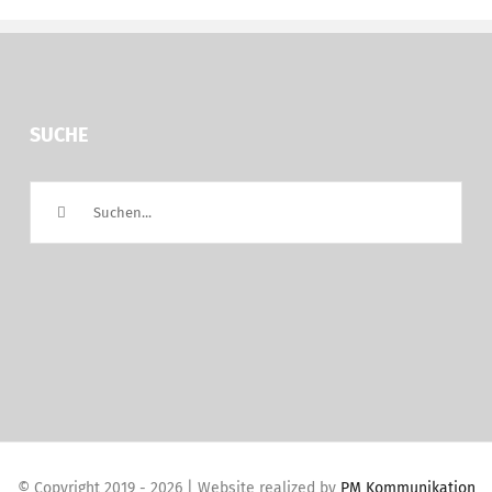
SUCHE
Suche
nach:
© Copyright 2019 -
2026 | Website realized by
PM Kommunikation