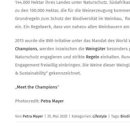
144.000 Hektar ihres Landes unter Naturschutz. Südafrika
zu den 100.000 Hektar, die für die Weinerzeugung kommerz
Grundregeln zum Schutz der Biodiversität im Weinbau, flo
ein. Ein Regelwerk, dass von nahezu allen Weinbauern am 
2015 wurde die BWI-Initative unter das Mandat des World
Champions
, werden inzwischen die
Weingüter
besonders g
Naturschutz engagieren und strikte
Regeln
einhalten. Run
Engagement freiwillig einbringen. Die Weine dieser Weingü
& Sustainability“ gekennzeichnet.
„
Meet the Champions
“
Photocredit:
Petra Mayer
Von
Petra Mayer
|
25. Mai 2020
|
Kategorien:
Lifestyle
|
Tags:
Biodi