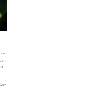
rmem
rden.
rt.
iert.