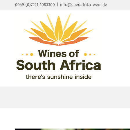
Zum
0049-(0)7221 4083300
|
info@suedafrika-wein.de
Inhalt
springen