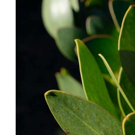
Zeige
grösseres
Bild