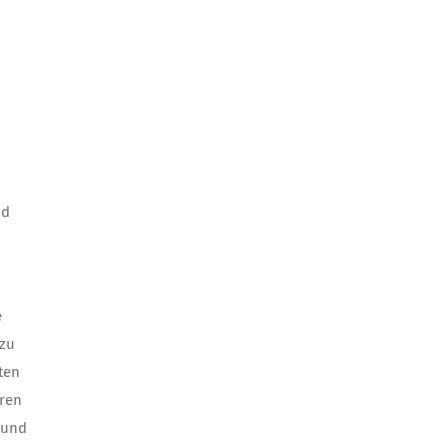
nd
e
 zu
ten
eren
rund