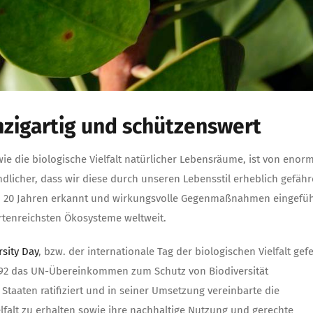
inzigartig und schützenswert
sowie die biologische Vielfalt natürlicher Lebensräume, ist von eno
dlicher, dass wir diese durch unseren Lebensstil erheblich gefäh
d 20 Jahren erkannt und wirkungsvolle Gegenmaßnahmen eingefüh
rtenreichsten Ökosysteme weltweit.
rsity Day
, bzw. der internationale Tag der biologischen Vielfalt gefe
1992 das UN-Übereinkommen zum Schutz von Biodiversität
aaten ratifiziert und in seiner Umsetzung vereinbarte die
lfalt zu erhalten sowie ihre nachhaltige Nutzung und gerechte