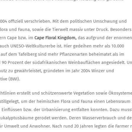
2004 offiziell verschrieben. Mit dem politischen Umschwung und
Flora und Fauna, sowie die Tierwelt massiv unter Druck. Besonders
tern Cape bzw. im
Cape Floral Kingdom,
das aufgrund der enormen
auch UNESO-Weltkulturerbe ist. Hier gedeihen mehr als 10.000
in auf dem Tafelberg sind mehr Pflanzenarten beheimatet als im
d 90 Prozent der südafrikanischen Weinbauflächen angesiedelt. U
tz zu gewährleistet, gründeten im Jahr 2004 Winzer und
tive (BWI).
htlinien erstellt und schützenswerte Vegetation sowie Ökosystem
 stillgelegt, um der heimischen Flora und Fauna einen Lebensraum
n Einflüssen bzw. der Urbanisierung entfalten konnten. Dazu muss
d Eukalyptusbäume gerodet werden. Deren Wasserverbrauch und d
 für Umwelt und Anwohner. Nach rund 20 Jahren legten die Farmer 