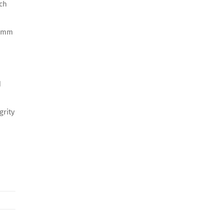
ch
ramm
d
grity