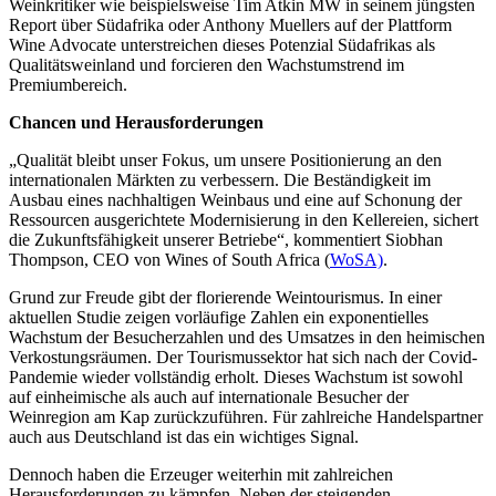
Weinkritiker wie beispielsweise Tim Atkin MW in seinem jüngsten
Report über Südafrika oder Anthony Muellers auf der Plattform
Wine Advocate unterstreichen dieses Potenzial Südafrikas als
Qualitätsweinland und forcieren den Wachstumstrend im
Premiumbereich.
Chancen und Herausforderungen
„Qualität bleibt unser Fokus, um unsere Positionierung an den
internationalen Märkten zu verbessern. Die Beständigkeit im
Ausbau eines nachhaltigen Weinbaus und eine auf Schonung der
Ressourcen ausgerichtete Modernisierung in den Kellereien, sichert
die Zukunftsfähigkeit unserer Betriebe“, kommentiert Siobhan
Thompson, CEO von Wines of South Africa (
WoSA)
.
Grund zur Freude gibt der florierende Weintourismus. In einer
aktuellen Studie zeigen vorläufige Zahlen ein exponentielles
Wachstum der Besucherzahlen und des Umsatzes in den heimischen
Verkostungsräumen. Der Tourismussektor hat sich nach der Covid-
Pandemie wieder vollständig erholt. Dieses Wachstum ist sowohl
auf einheimische als auch auf internationale Besucher der
Weinregion am Kap zurückzuführen. Für zahlreiche Handelspartner
auch aus Deutschland ist das ein wichtiges Signal.
Dennoch haben die Erzeuger weiterhin mit zahlreichen
Herausforderungen zu kämpfen. Neben der steigenden