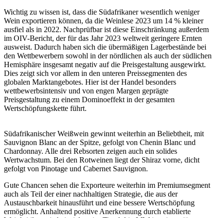
Wichtig zu wissen ist, dass die Südafrikaner wesentlich weniger
Wein exportieren können, da die Weinlese 2023 um 14 % kleiner
ausfiel als in 2022. Nachprüfbar ist diese Einschränkung außerdem
im OIV-Bericht, der für das Jahr 2023 weltweit geringere Ernten
ausweist. Dadurch haben sich die übermäßigen Lagerbestände bei
den Wettbewerbern sowohl in der nördlichen als auch der südlichen
Hemisphäre insgesamt negativ auf die Preisgestaltung ausgewirkt.
Dies zeigt sich vor allem in den unteren Preissegmenten des
globalen Marktangebotes. Hier ist der Handel besonders
wettbewerbsintensiv und von engen Margen geprägte
Preisgestaltung zu einem Dominoeffekt in der gesamten
Wertschöpfungskette führt.
Südafrikanischer Weißwein gewinnt weiterhin an Beliebtheit, mit
Sauvignon Blanc an der Spitze, gefolgt von Chenin Blanc und
Chardonnay. Alle drei Rebsorten zeigen auch ein solides
Wertwachstum. Bei den Rotweinen liegt der Shiraz vorne, dicht
gefolgt von Pinotage und Cabernet Sauvignon.
Gute Chancen sehen die Exporteure weiterhin im Premiumsegment
auch als Teil der einer nachhaltigen Strategie, die aus der
Austauschbarkeit hinausführt und eine bessere Wertschöpfung
ermöglicht. Anhaltend positive Anerkennung durch etablierte