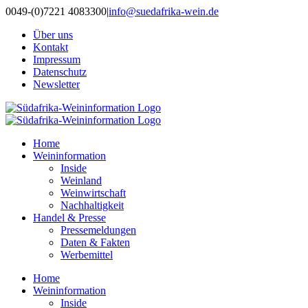
Zum
0049-(0)7221 4083300
|
info@suedafrika-wein.de
Inhalt
Über uns
springen
Kontakt
Impressum
Datenschutz
Newsletter
Home
Weininformation
Inside
Weinland
Weinwirtschaft
Nachhaltigkeit
Handel & Presse
Pressemeldungen
Daten & Fakten
Werbemittel
Home
Weininformation
Inside