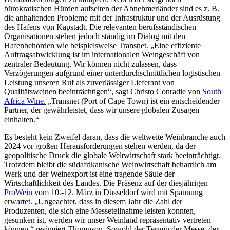
bürokratischen Hürden aufseiten der Abnehmerländer sind es z. B.
die anhaltenden Probleme mit der Infrastruktur und der Ausrüstung
des Hafens von Kapstadt. Die relevanten berufsständischen
Organisationen stehen jedoch ständig im Dialog mit den
Hafenbehörden wie beispielsweise Transnet. „Eine effiziente
Auftragsabwicklung ist im internationalen Weingeschäft von
zentraler Bedeutung. Wir können nicht zulassen, dass
Verzögerungen aufgrund einer unterdurchschnittlichen logistischen
Leistung unseren Ruf als zuverlässiger Lieferant von
Qualitätsweinen beeinträchtigen“, sagt Christo Conradie von
South
Africa Wine.
„Transnet (Port of Cape Town) ist ein entscheidender
Partner, der gewährleistet, dass wir unsere globalen Zusagen
einhalten.“
Es besteht kein Zweifel daran, dass die weltweite Weinbranche auch
2024 vor großen Herausforderungen stehen werden, da der
geopolitische Druck die globale Weltwirtschaft stark beeinträchtigt.
Trotzdem bleibt die südafrikanische Weinwirtschaft beharrlich am
Werk und der Weinexport ist eine tragende Säule der
Wirtschaftlichkeit des Landes. Die Präsenz auf der diesjährigen
ProWein
vom 10.-12. März in Düsseldorf wird mit Spannung
erwartet. „Ungeachtet, dass in diesem Jahr die Zahl der
Produzenten, die sich eine Messeteilnahme leisten konnten,
gesunken ist, werden wir unser Weinland repräsentativ vertreten
können “ resümiert Thompson. Sowohl der Termin der Messe, der