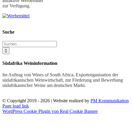
attraktive Werbemittel
zur Verfügung.
Suche
Suche
nach:
Südafrika Weininformation
Im Auftrag von Wines of South Africa, Exportorganisation der
südafrikanischen Weinwirtschaft, zur Förderung und Bewerbung
südafrikanischer Weine am deutschen Markt.
© Copyright 2019 -
2026 | Website realized by
PM Kommunikation
Facebook
X
YouTube
Page load link
WordPress Cookie Plugin von Real Cookie Banner
Nach
oben