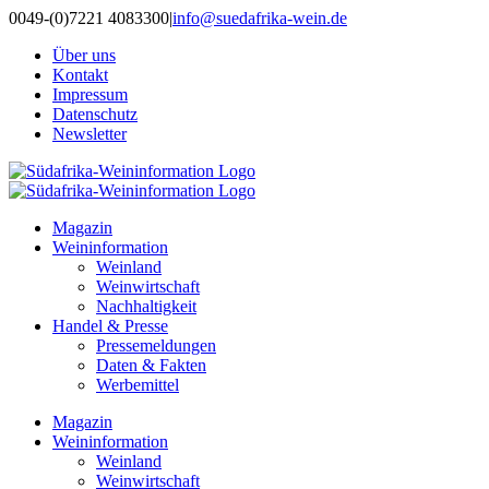
Zum
0049-(0)7221 4083300
|
info@suedafrika-wein.de
Inhalt
Über uns
springen
Kontakt
Impressum
Datenschutz
Newsletter
Magazin
Weininformation
Weinland
Weinwirtschaft
Nachhaltigkeit
Handel & Presse
Pressemeldungen
Daten & Fakten
Werbemittel
Magazin
Weininformation
Weinland
Weinwirtschaft