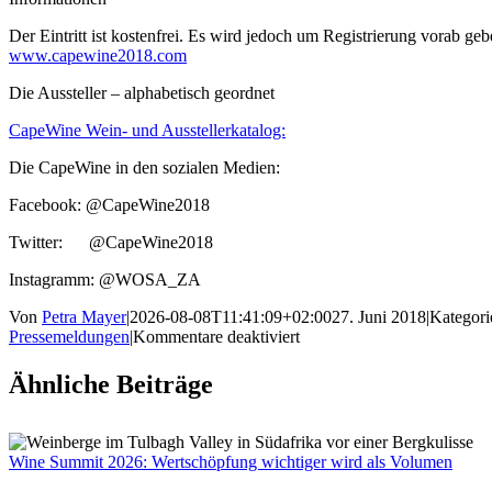
Der Eintritt ist kostenfrei. Es wird jedoch um Registrierung vorab geb
www.capewine2018.com
Die Aussteller – alphabetisch geordnet
CapeWine Wein- und Ausstellerkatalog:
Die CapeWine in den sozialen Medien:
Facebook: @CapeWine2018
Twitter: @CapeWine2018
Instagramm: @WOSA_ZA
Von
Petra Mayer
|
2026-08-08T11:41:09+02:00
27. Juni 2018
|
Kategori
für
Pressemeldungen
|
Kommentare deaktiviert
Auf
zur
Ähnliche Beiträge
CapeWine
2018
Wine Summit 2026: Wertschöpfung wichtiger wird als Volumen