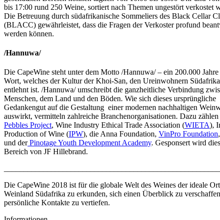
bis 17:00 rund 250 Weine, sortiert nach Themen ungestört verkostet 
Die Betreuung durch südafrikanische Sommeliers des Black Cellar C
(BLACC) gewährleistet, dass die Fragen der Verkoster profund beant
werden können.
/Hannuwa/
Die CapeWine steht unter dem Motto /Hannuwa/ – ein 200.000 Jahre 
Wort, welches der Kultur der Khoi-San, den Ureinwohnern Südafrika
entlehnt ist. /Hannuwa/ umschreibt die ganzheitliche Verbindung zwi
Menschen, dem Land und den Böden. Wie sich dieses ursprüngliche
Gedankengut auf die Gestaltung einer modernen nachhaltigen Weinwi
auswirkt, vermitteln zahlreiche Branchenorganisationen. Dazu zählen 
Pebbles Project
, Wine Industry Ethical Trade Association (
WIETA
), 
Production of Wine (
IPW
), die Anna Foundation,
VinPro Foundation
und der
Pinotage Youth Development Academy
. Gesponsert wird die
Bereich von JF Hillebrand.
_______________________________________________________
Die CapeWine 2018 ist für die globale Welt des Weines der ideale Or
Weinland Südafrika zu erkunden, sich einen Überblick zu verschaffe
persönliche Kontakte zu vertiefen.
Informationen