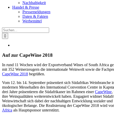
Nachhaltigkeit
Handel & Presse
Pressemeldungen
Daten & Fakten
Werbemittel
Suche
nach:
Zeige
grösseres
Bild
Auf zur CapeWine 2018
In rund 11 Wochen wird der Exportverband Wines of South Africa g
mit 352 Weinerzeugern die internationale Weinwelt sowie die Fachpre
CapeWine 2018
begrüßen.
Vom 12. bis 14. September präsentiert sich Südafrikas Weinbranche i
modernen Messehallen des International Convention Centre in Kapsta
drei Jahre präsentieren die Südafrikaner im Rahmen einer
CapeWine
,
ihre Weinqualitäten weiterentwickelt haben. Engagiert widmet Südafr
Weinwirtschaft sich dabei der nachhaltigen Entwicklung sozialer und
ökologischer Belange. Die Realisierung der CapeWine 2018 wird vo
Africa
als Hauptsponsor unterstützt.