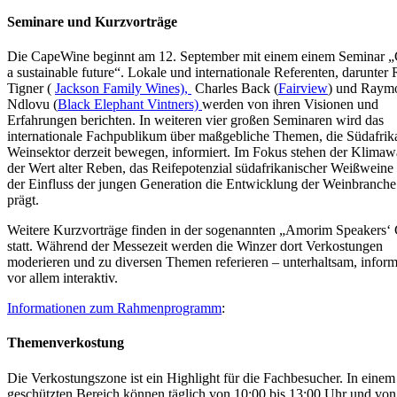
Seminare und Kurzvorträge
Die CapeWine beginnt am 12. September mit einem einem Seminar „
a sustainable future“. Lokale und internationale Referenten, darunter 
Tigner (
Jackson Family Wines),
Charles Back (
Fairview
) und Raym
Ndlovu (
Black Elephant Vintners)
werden von ihren Visionen und
Erfahrungen berichten. In weiteren vier großen Seminaren wird das
internationale Fachpublikum über maßgebliche Themen, die Südafrik
Weinsektor derzeit bewegen, informiert. Im Fokus stehen der Klimaw
der Wert alter Reben, das Reifepotenzial südafrikanischer Weißweine
der Einfluss der jungen Generation die Entwicklung der Weinbranche 
prägt.
Weitere Kurzvorträge finden in der sogenannten „Amorim Speakers‘
statt. Während der Messezeit werden die Winzer dort Verkostungen
moderieren und zu diversen Themen referieren – unterhaltsam, inform
vor allem interaktiv.
Informationen zum Rahmenprogramm
:
Themenverkostung
Die Verkostungszone ist ein Highlight für die Fachbesucher. In einem
geschützten Bereich können täglich von 10:00 bis 13:00 Uhr und von