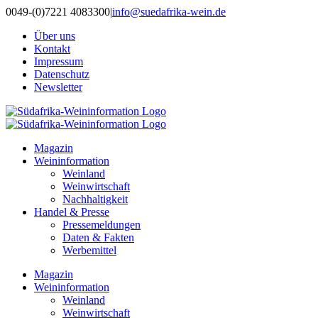
Zum
0049-(0)7221 4083300
|
info@suedafrika-wein.de
Inhalt
Über uns
springen
Kontakt
Impressum
Datenschutz
Newsletter
Magazin
Weininformation
Weinland
Weinwirtschaft
Nachhaltigkeit
Handel & Presse
Pressemeldungen
Daten & Fakten
Werbemittel
Magazin
Weininformation
Weinland
Weinwirtschaft