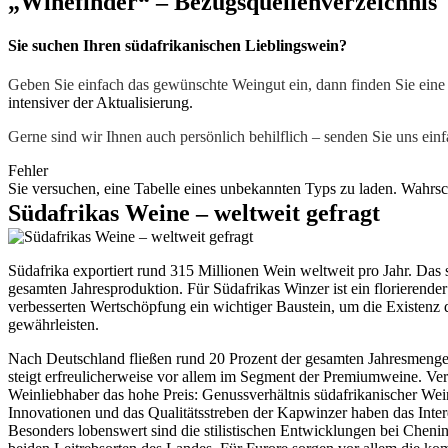
„Winefinder“ – Bezugsquellenverzeichnis
Sie suchen Ihren südafrikanischen Lieblingswein?
Geben Sie einfach das gewünschte Weingut ein, dann finden Sie ein
intensiver der Aktualisierung.
Gerne sind wir Ihnen auch persönlich behilflich – senden Sie uns ein
Fehler
Sie versuchen, eine Tabelle eines unbekannten Typs zu laden. Wahrsche
Südafrikas Weine – weltweit gefragt
Südafrika exportiert rund 315 Millionen Wein weltweit pro Jahr. Das 
gesamten Jahresproduktion. Für Südafrikas Winzer ist ein florierende
verbesserten Wertschöpfung ein wichtiger Baustein, um die Existenz 
gewährleisten.
Nach Deutschland fließen rund 20 Prozent der gesamten Jahresmenge
steigt erfreulicherweise vor allem im Segment der Premiumweine. Ve
Weinliebhaber das hohe Preis: Genussverhältnis südafrikanischer Wei
Innovationen und das Qualitätsstreben der Kapwinzer haben das Intere
Besonders lobenswert sind die stilistischen Entwicklungen bei Cheni