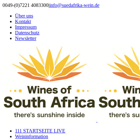
Zum
0049-(0)7221 4083300
|
info@suedafrika-wein.de
Inhalt
Über uns
springen
Kontakt
Impressum
Datenschutz
Newsletter
111 STARTSEITE LIVE
Weininformation