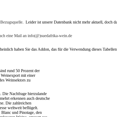
e Bezugsquelle.
Leider ist unsere Datenbank nicht mehr aktuell, doch da
fach eine Mail an info(@)suedafrika-wein.de
inlich haben Sie das Addon, das für die Verwendung dieses Tabellentyps
sind rund 50 Prozent der
r Weinexport mit einer
des Weinsektors zu
. Die Nachfrage hierzulande
rmehrt erkennen auch deutsche
ne. Die zahlreichen
sse weltweit beflügelt.
n Blanc und Pinotage, den