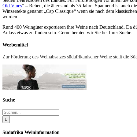
beiden Leitrebsorten des Landes. Für Furore sorgen vor allem die ko
Old Vines
” – Reben, die älter sind als 35 Jahre. Spannend ist auch d
Winzersekte genannt „Cap Classique“ wenn sie nach dem klassischen
wurden.
Rund 400 Weingüter exportieren ihre Weine nach Deutschland. Da d
Anlass etwas zu finden sein. Gerne beraten wir Sie bei Ihrer Suche.
Werbemittel
Zur Förderung des Weinabsatzes südafrikanischer Weine stellt die Sü
Suche
Suche
nach:
Südafrika Weininformation