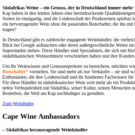
Südafrikas Weine – ein Genuss, der in Deutschland immer mehr F
Kap haben in den letzten Jahren eine beeindruckende Qualitätssteigeru
Sorten ist einzigartig, und die Leidenschaft der Produzenten spürbar
ein hervorragender Wein ohne die passenden Botschafter, die ihn mit 
tragen?
In Deutschland gibt es zahlreiche engagierte Weinhändler, die vielleic
Blick bei Google auftauchen oder deren außergewöhnliche Weine nic
Supermarkts stehen. Diese Händler sind Spezialisten, die sich mit He
südafrikanischen Weinsortiment verschrieben haben und ihre Kunden 
Um Ihr Weinwissen und Genussrepertoire zu bereichern, möchten wi
Botschafter“
vorstellen. Sie sind mehr als nur Verkäufer – sie sind 
Enthusiasten, die ihre Leidenschaft und ihr fundiertes Fachwissen für
Für diese Händler ist südafrikanischer Wein weit mehr als ein Produkt;
tiefen Verbundenheit mit Südafrika, seiner Kultur, seinen Mensche
Bestreben, die Welt am Kap nachhaltiger zu gestalten.
Zum Weinfinder
Cape Wine Ambassadors
– Südafrikas herausragende Weinhändler