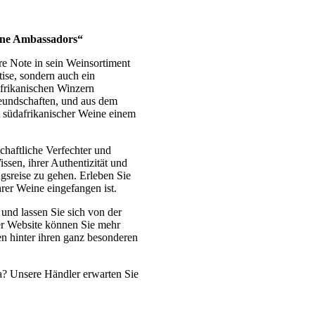
Wine Ambassadors“
ere Note in sein Weinsortiment
tise, sondern auch ein
dafrikanischen Winzern
reundschaften, und aus dem
t südafrikanischer Weine einem
chaftliche Verfechter und
ssen, ihrer Authentizität und
ngsreise zu gehen. Erleben Sie
hrer Weine eingefangen ist.
 und lassen Sie sich von der
er Website können Sie mehr
n hinter ihren ganz besonderen
ka? Unsere Händler erwarten Sie