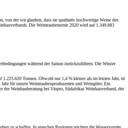
n, von der wir glauben, dass sie qualitativ hochwertige Weine des
Weinbauverbands. Die Weintraubenernte 2020 wird auf 1.349.883
tterbedingungen während der Saison zurückzuführen. Die Winzer
1.225.620 Tonnen. Obwohl nur 1,4 % kleiner als im letzten Jahr, ist
es Jahr für unsere Weintraubenproduzenten und Weingüter. Ein
ter der Weinbauberatung bei Vinpro, Südafrikas Weinbauverband, der
eben zu schaffen. In manchen Regionen reichten die Wasservorräte