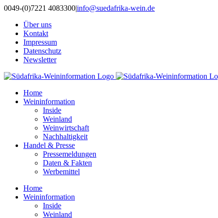
Zum
0049-(0)7221 4083300
|
info@suedafrika-wein.de
Inhalt
Über uns
springen
Kontakt
Impressum
Datenschutz
Newsletter
Home
Weininformation
Inside
Weinland
Weinwirtschaft
Nachhaltigkeit
Handel & Presse
Pressemeldungen
Daten & Fakten
Werbemittel
Home
Weininformation
Inside
Weinland