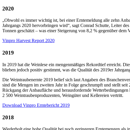
2020
„Obwohl es immer wichtig ist, bei einer Erntemeldung alle zehn Anbau
Jahrgangs 2020 hervorbringen wird“, sagt Conrad Schutte, Leiter de
Tonnen geschätzt – was einer Steigerung von 8,2 % gegenüber dem V
Vinpro Harvest Report 2020
2019
In 2019 hat die Weinlese ein mengenmäßiges Rekordtief erreicht. Di
blieben jedoch positiv gestimmt, was die Qualität des 2019er Jahrgan
Die Weintraubenernte 2019 belief sich laut Angaben des Branchenverb
sind die Mengen im zweiten Jahr in Folge geschrumpft und stellt sei
Rückgang der Anbaufläche und herausfordernde Wetterbedingungen hab
2 500 Weintraubenproduzenten, Weingüter und Kellereien vertritt.
Download Vinpro Erntebericht 2019
2018
Wiederholt eine hohe Qualität bei noch geringeren Erntemengen als 