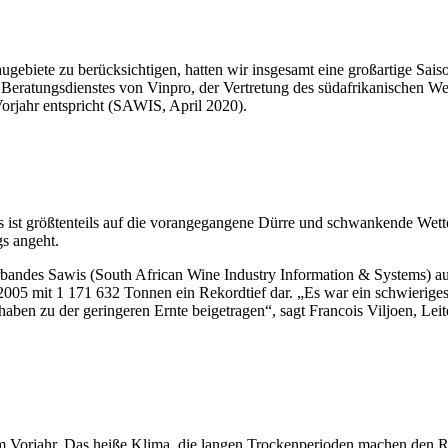
gebiete zu berücksichtigen, hatten wir insgesamt eine großartige Saiso
s Beratungsdienstes von Vinpro, der Vertretung des südafrikanischen 
orjahr entspricht (SAWIS, April 2020).
es ist größtenteils auf die vorangegangene Dürre und schwankende We
gs angeht.
andes Sawis (South African Wine Industry Information & Systems) auf 
t 2005 mit 1 171 632 Tonnen ein Rekordtief dar. „Es war ein schwierig
en zu der geringeren Ernte beigetragen“, sagt Francois Viljoen, Lei
im Vorjahr. Das heiße Klima, die langen Trockenperioden machen den R