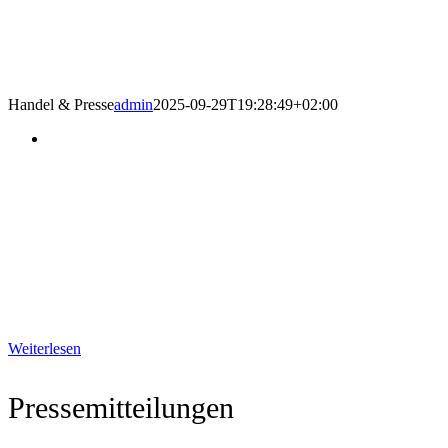
Handel & Presse
admin
2025-09-29T19:28:49+02:00
Südafrikas
Weinerntereport
Die Widerstandsfähigkeit der Pflanzen
und der Menschen waren Garanten für
die hohe Qualität des neuen
Weinjahrgangs
Weiterlesen
Pressemitteilungen