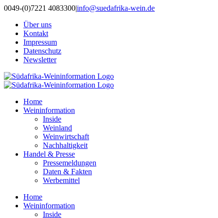
Zum
0049-(0)7221 4083300
|
info@suedafrika-wein.de
Inhalt
Über uns
springen
Kontakt
Impressum
Datenschutz
Newsletter
Home
Weininformation
Inside
Weinland
Weinwirtschaft
Nachhaltigkeit
Handel & Presse
Pressemeldungen
Daten & Fakten
Werbemittel
Home
Weininformation
Inside