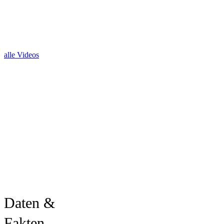
Mediathek
Bilder und Videos
alle Videos
SPECIALS
Daten & Fakten
Weinprofis interessieren sich für die
Entwicklungen des südafrikanischen
Weinsektors und die Exportentwicklung. Sie
brauchen Ernteberichte sowie Einblicke in
Trends, Herausforderungen und Chancen.
Das finden Sie hier. Oder über die WoSA
insights – den Newsletter der Südafrika
Weininformation.
Daten &
Fakten