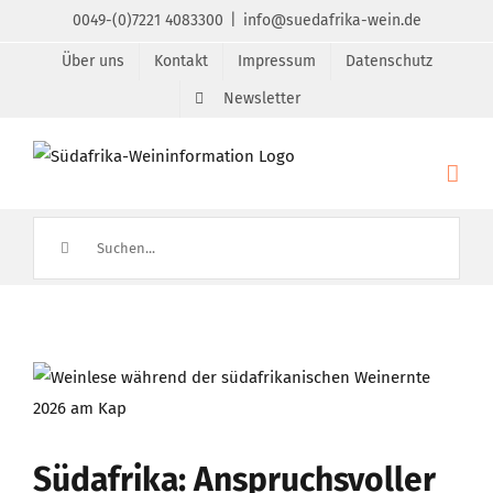
Zum
0049-(0)7221 4083300
|
info@suedafrika-wein.de
Inhalt
Über uns
Kontakt
Impressum
Datenschutz
springen
Newsletter
Suche
nach:
Zeige
grösseres
Bild
Südafrika: Anspruchsvoller