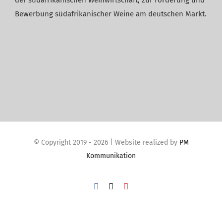
der südafrikanischen Weinwirtschaft, zur Förderung und
Bewerbung südafrikanischer Weine am deutschen Markt.
© Copyright 2019 -
2026 | Website realized by
PM
Kommunikation
Facebook
X
YouTube
WordPress Cookie Plugin von Real Cookie Banner