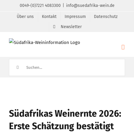
Zum
0049-(0)7221 4083300
|
info@suedafrika-wein.de
Inhalt
Über uns
Kontakt
Impressum
Datenschutz
springen
Newsletter
Suche
nach:
Zeige
grösseres
Südafrikas Weinernte 2026:
Bild
Erste Schätzung bestätigt