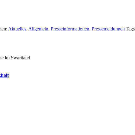
ien:
Aktuelles
,
Allgemein
,
Presseinformationen
,
Pressemeldungen
|
Tags
kholt