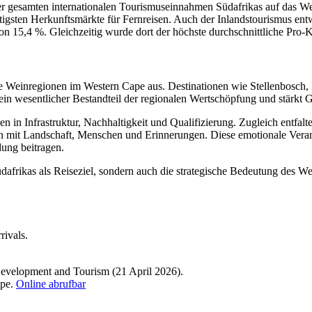
 der gesamten internationalen Tourismuseinnahmen Südafrikas auf das We
gsten Herkunftsmärkte für Fernreisen. Auch der Inlandstourismus entwi
 15,4 %. Gleichzeitig wurde dort der höchste durchschnittliche Pro-K
ie Weinregionen im Western Cape aus. Destinationen wie Stellenbosch, 
ein wesentlicher Bestandteil der regionalen Wertschöpfung und stärkt 
en in Infrastruktur, Nachhaltigkeit und Qualifizierung. Zugleich entfal
 ihn mit Landschaft, Menschen und Erinnerungen. Diese emotionale Ve
dung beitragen.
Südafrikas als Reiseziel, sondern auch die strategische Bedeutung des 
rivals.
evelopment and Tourism (21 April 2026).
ape.
Online abrufbar