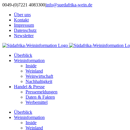
Zum
0049-(0)7221 4083300
|
info@suedafrika-wein.de
Inhalt
Über uns
springen
Kontakt
Impressum
Datenschutz
Newsletter
Überblick
Weininformation
Inside
Weinland
Weinwirtschaft
Nachhaltigkeit
Handel & Presse
Pressemeldungen
Daten & Fakten
Werbemittel
Überblick
Weininformation
Inside
Weinland