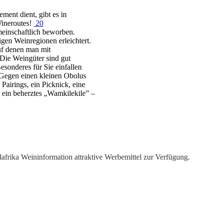
ment dient, gibt es in
Wineroutes!
20
meinschaftlich beworben.
gen Weinregionen erleichtert.
auf denen man mit
 Die Weingüter sind gut
esonderes für Sie einfallen
. Gegen einen kleinen Obolus
airings, ein Picknick, eine
 ein beherztes „Wamkilekile” –
dafrika Weininformation attraktive Werbemittel zur Verfügung.