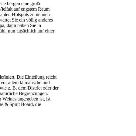
eite bergen eine große
 Vielfalt auf engstem Raum
rkanten Hotspots zu nennen –
artet Sie ein völlig anderes
opa, dann haben Sie in
hl, nun tatsächlich auf einer
finiert. Die Einteilung reicht
 vor allem klimatische und
ie z. B. dem District oder der
 natürliche Begrenzungen.
 Weines angegeben ist, ist
e & Spirit Board, die