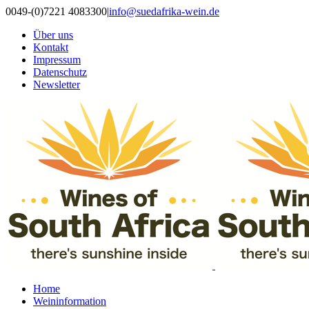
Zum
0049-(0)7221 4083300
|
info@suedafrika-wein.de
Inhalt
Über uns
springen
Kontakt
Impressum
Datenschutz
Newsletter
Home
Weininformation