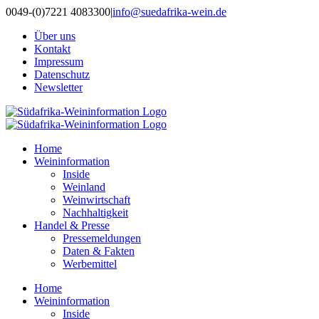
Zum
0049-(0)7221 4083300
|
info@suedafrika-wein.de
Inhalt
Über uns
springen
Kontakt
Impressum
Datenschutz
Newsletter
Home
Weininformation
Inside
Weinland
Weinwirtschaft
Nachhaltigkeit
Handel & Presse
Pressemeldungen
Daten & Fakten
Werbemittel
Home
Weininformation
Inside