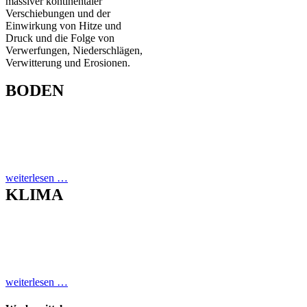
massiver kontinentaler
Verschiebungen und der
Einwirkung von Hitze und
Druck und die Folge von
Verwerfungen, Niederschlägen,
Verwitterung und Erosionen.
BODEN
Südafrikas Winzer verweisen
gern darauf, dass ihre Reben auf
den ältesten Böden der Welt
wachsen.
weiterlesen …
KLIMA
Südafrikas Winzer verweisen
gern darauf, dass ihre Reben auf
den ältesten Böden der Welt
wachsen.
weiterlesen …