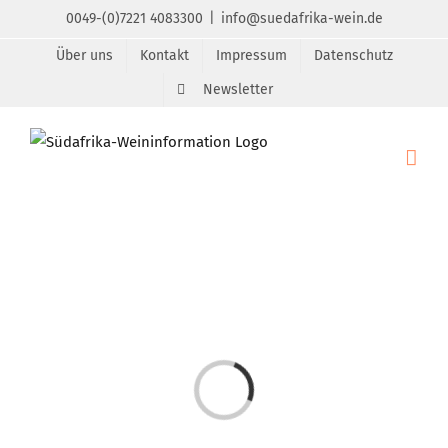
Zum
0049-(0)7221 4083300
|
info@suedafrika-wein.de
Inhalt
Über uns
Kontakt
Impressum
Datenschutz
springen
Newsletter
Laden...