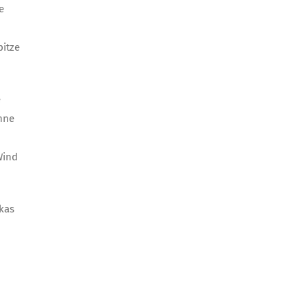
e
pitze
e
ohne
Wind
kas