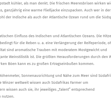
stadt kühler, als man denkt. Die frischen Meeresbrisen wirken wi
as, ganzjährig eine warme Fließjacke einzupacken. Auch wer in der
hl der Indische als auch der Atlantische Ozean rund um die Süds
atischen Einfluss des Indischen und Atlantischen Ozeans. Die Hitz
bedingt für die Reben u. a. eine Verlängerung der Reifeperiode, 
sultat sind aromatische Trauben mit moderatem Mostgewicht und
gante Weinstilistik ist. Die größten Herausforderungen durch den 
arken Böen kann es zu großen Ertragseinbußen kommen.
 Höhenmeter, Sonnenausrichtung und Nähe zum Meer sind Südafri
te Winzer weltweit wissen auch Südafrikas Farmer um
rn wissen auch sie, ihr jeweiliges „Talent” entsprechend
u nutzen.