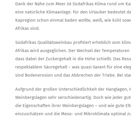
Dank der Nähe zum Meer ist Südafrikas Klima rund um Kap
eine natürliche Klimaanlage. Für den Urlauber bedeutet d
Kapregion schon einmal baden wollte, weiß, wie kühl sowo
Afrikas sind.
Südafrikas Qualitätsweinbau profitiert erheblich vom klim
Afrikas wird ausgeglichen. Der Wechsel der Temperaturen 
dass dabei der Zuckergehalt in die Höhe schießt. Das Re
respektablem Säuregehalt – was quasi Garant für eine ele
sind Bodenerosion und das Abbrechen der Triebe. Bei st
Aufgrund der großen Unterschiedlichkeit der Hanglagen,
Weinbergslagen sehr verschiedenartig. Doch wie jeder gu
die Eigenschaften ihrer Weinbergslagen – und wie gute Elte
einzuschätzen und die Meso- und Mikroklimata optimal z