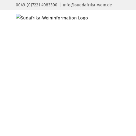
Zum
0049-(0)7221 4083300
|
info@suedafrika-wein.de
Inhalt
springen