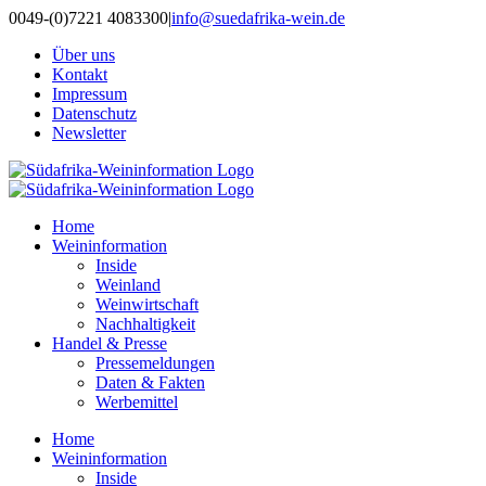
Zum
0049-(0)7221 4083300
|
info@suedafrika-wein.de
Inhalt
Über uns
springen
Kontakt
Impressum
Datenschutz
Newsletter
Home
Weininformation
Inside
Weinland
Weinwirtschaft
Nachhaltigkeit
Handel & Presse
Pressemeldungen
Daten & Fakten
Werbemittel
Home
Weininformation
Inside