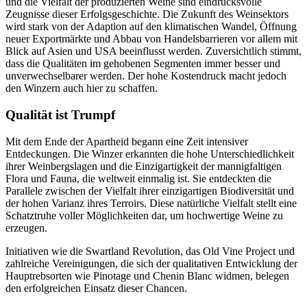
und die Vielfalt der produzierten Weine sind eindrucksvolle
Zeugnisse dieser Erfolgsgeschichte. Die Zukunft des Weinsektors
wird stark von der Adaption auf den klimatischen Wandel, Öffnung
neuer Exportmärkte und Abbau von Handelsbarrieren vor allem mit
Blick auf Asien und USA beeinflusst werden. Zuversichtlich stimmt,
dass die Qualitäten im gehobenen Segmenten immer besser und
unverwechselbarer werden. Der hohe Kostendruck macht jedoch
den Winzern auch hier zu schaffen.
Qualität ist Trumpf
Mit dem Ende der Apartheid begann eine Zeit intensiver
Entdeckungen. Die Winzer erkannten die hohe Unterschiedlichkeit
ihrer Weinbergslagen und die Einzigartigkeit der mannigfaltigen
Flora und Fauna, die weltweit einmalig ist. Sie entdeckten die
Parallele zwischen der Vielfalt ihrer einzigartigen Biodiversität und
der hohen Varianz ihres Terroirs. Diese natürliche Vielfalt stellt eine
Schatztruhe voller Möglichkeiten dar, um hochwertige Weine zu
erzeugen.
Initiativen wie die Swartland Revolution, das Old Vine Project und
zahlreiche Vereinigungen, die sich der qualitativen Entwicklung der
Hauptrebsorten wie Pinotage und Chenin Blanc widmen, belegen
den erfolgreichen Einsatz dieser Chancen.