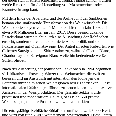
befanden sich in einem schlechten Zustand. Hauptsächlich wurden
weiße Rebsorten für die Herstellung von Massenweinen oder
Branntwein angebaut.
Mit dem Ende der Apartheid und der Aufhebung der Sanktionen
begann eine umfassende Transformation der Weinwirtschaft. Die
Weinexporte stiegen von 24,5 Millionen Litern im Jahr 1993 auf
etwa 540 Millionen Liter im Jahr 2017. Diese beeindruckende
Entwicklung wurde nicht durch eine Ausweitung der Rebflächen
erreicht, sondern durch eine optimierte Anbaupolitik und die
Fokussierung auf Qualitätsweine. Der Anteil an roten Rebsorten wie
Cabernet Sauvignon und Shiraz nahm zu, während Chenin Blanc,
Chardonnay und Sauvignon Blanc weiterhin bedeutende weiße
Sorten blieben.
Nach der Aufhebung der politischen Sanktionen in 1994 begannen
südafrikanische Forscher, Winzer und Weinmacher, die Welt zu
bereisen und im Austausch mit internationalen Kollegen das
Potenzial ihrer heimischen Weinregionen neu zu entdecken. Diese
internationalen Erfahrungen führten zu neuen Ideen und innovativen
Ansätzen in der Weinproduktion. Der gesamte Sektor wurde
privatisiert und modernisiert. Heute gibt es rund 550 private
Weinerzeuger, die ihre Produkte weltweit vermarkten.
Die ertragsfähige Rebfläche Südafrikas umfasst etwa 97.000 Hektar
und wird von rund 2.487 Weinfarmern bewirtschaftet. Diese liefern