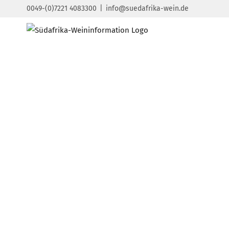
Zum
0049-(0)7221 4083300
|
info@suedafrika-wein.de
Inhalt
springen