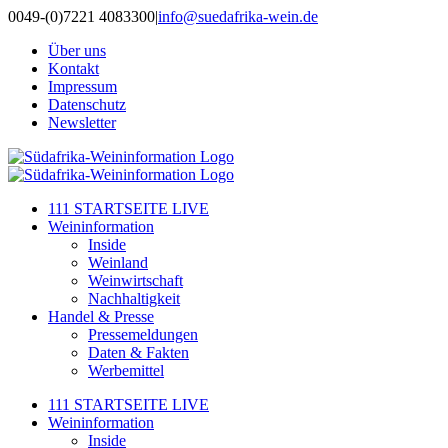
Zum
0049-(0)7221 4083300
|
info@suedafrika-wein.de
Inhalt
Über uns
springen
Kontakt
Impressum
Datenschutz
Newsletter
111 STARTSEITE LIVE
Weininformation
Inside
Weinland
Weinwirtschaft
Nachhaltigkeit
Handel & Presse
Pressemeldungen
Daten & Fakten
Werbemittel
111 STARTSEITE LIVE
Weininformation
Inside