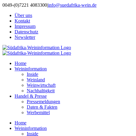
Zum
0049-(0)7221 4083300
|
info@suedafrika-wein.de
Inhalt
Über uns
springen
Kontakt
Impressum
Datenschutz
Newsletter
Home
Weininformation
Inside
Weinland
Weinwirtschaft
Nachhaltigkeit
Handel & Presse
Pressemeldungen
Daten & Fakten
Werbemittel
Home
Weininformation
Inside