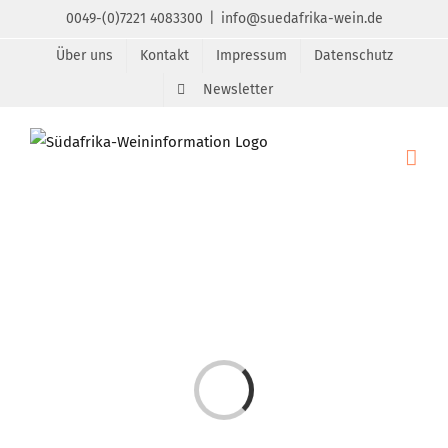
Zum
0049-(0)7221 4083300
|
info@suedafrika-wein.de
Inhalt
Über uns
Kontakt
Impressum
Datenschutz
springen
Newsletter
Laden...