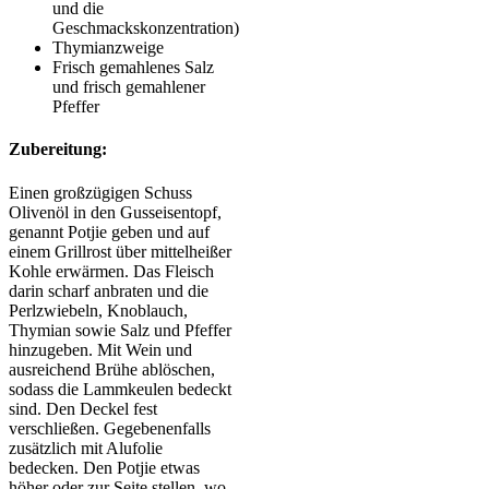
und die
Geschmackskonzentration)
Thymianzweige
Frisch gemahlenes Salz
und frisch gemahlener
Pfeffer
Zubereitung:
Einen großzügigen Schuss
Olivenöl in den Gusseisentopf,
genannt Potjie geben und auf
einem Grillrost über mittelheißer
Kohle erwärmen. Das Fleisch
darin scharf anbraten und die
Perlzwiebeln, Knoblauch,
Thymian sowie Salz und Pfeffer
hinzugeben. Mit Wein und
ausreichend Brühe ablöschen,
sodass die Lammkeulen bedeckt
sind. Den Deckel fest
verschließen. Gegebenenfalls
zusätzlich mit Alufolie
bedecken. Den Potjie etwas
höher oder zur Seite stellen, wo