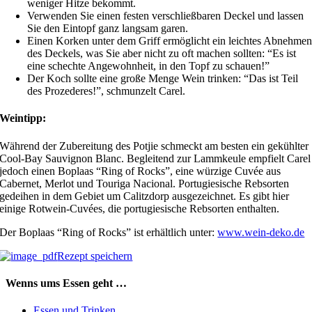
weniger Hitze bekommt.
Verwenden Sie einen festen verschließbaren Deckel und lassen
Sie den Eintopf ganz langsam garen.
Einen Korken unter dem Griff ermöglicht ein leichtes Abnehme
des Deckels, was Sie aber nicht zu oft machen sollten: “Es ist
eine schechte Angewohnheit, in den Topf zu schauen!”
Der Koch sollte eine große Menge Wein trinken: “Das ist Teil
des Prozederes!”, schmunzelt Carel.
Weintipp:
Während der Zubereitung des Potjie schmeckt am besten ein gekühlter
Cool-Bay Sauvignon Blanc. Begleitend zur Lammkeule empfielt Carel
jedoch einen Boplaas “Ring of Rocks”, eine würzige Cuvée aus
Cabernet, Merlot und Touriga Nacional. Portugiesische Rebsorten
gedeihen in dem Gebiet um Calitzdorp ausgezeichnet. Es gibt hier
einige Rotwein-Cuvées, die portugiesische Rebsorten enthalten.
Der Boplaas “Ring of Rocks” ist erhältlich unter:
www.wein-deko.de
Rezept speichern
Wenns ums Essen geht …
Essen und Trinken