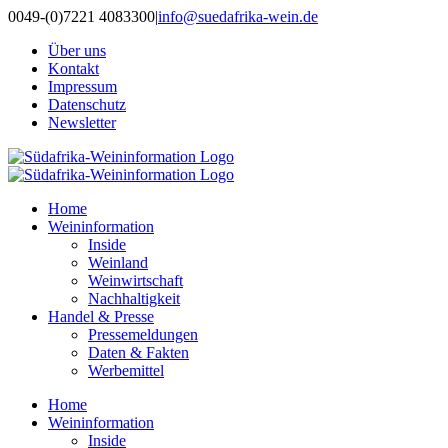
Zum
0049-(0)7221 4083300
|
info@suedafrika-wein.de
Inhalt
Über uns
springen
Kontakt
Impressum
Datenschutz
Newsletter
Home
Weininformation
Inside
Weinland
Weinwirtschaft
Nachhaltigkeit
Handel & Presse
Pressemeldungen
Daten & Fakten
Werbemittel
Home
Weininformation
Inside