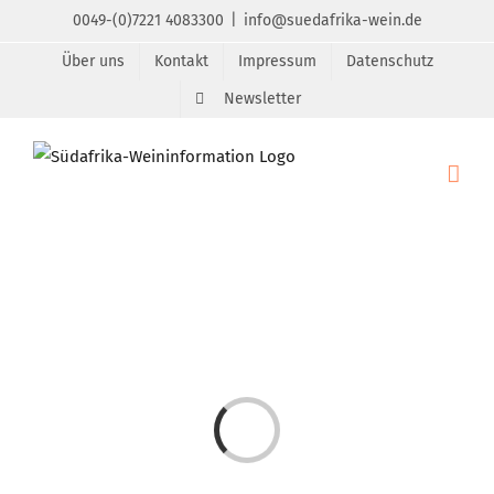
Zum
0049-(0)7221 4083300
|
info@suedafrika-wein.de
Inhalt
Über uns
Kontakt
Impressum
Datenschutz
springen
Newsletter
Laden...