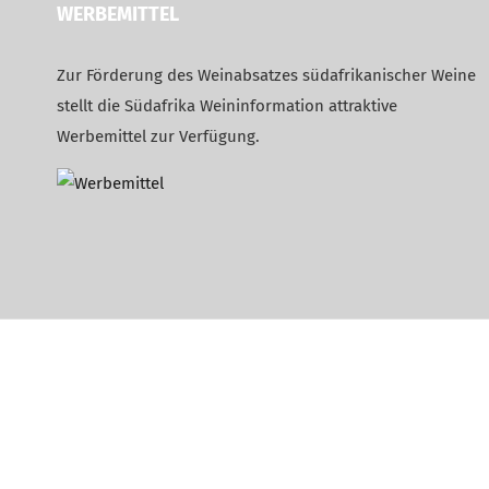
WERBEMITTEL
Zur Förderung des Weinabsatzes südafrikanischer Weine
stellt die Südafrika Weininformation attraktive
Werbemittel zur Verfügung.
WordPress Cookie Plugin von Real Cookie Banner