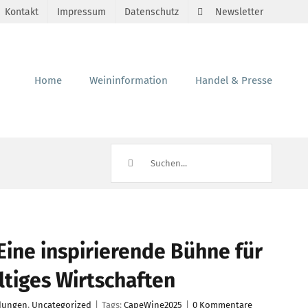
Kontakt
Impressum
Datenschutz
Newsletter
Home
Weininformation
Handel & Presse
Suche
nach:
Eine inspirierende Bühne für
ltiges Wirtschaften
dungen
,
Uncategorized
|
Tags:
CapeWine2025
|
0 Kommentare