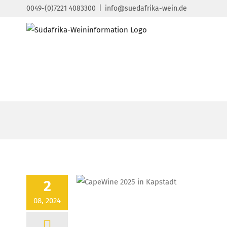
Zum
0049-(0)7221 4083300
|
info@suedafrika-wein.de
Inhalt
springen
2
08, 2024