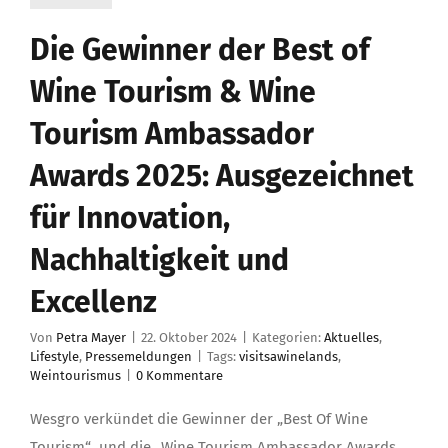
Die Gewinner der Best of
Wine Tourism & Wine
Tourism Ambassador
Awards 2025: Ausgezeichnet
für Innovation,
Nachhaltigkeit und
Excellenz
Von
Petra Mayer
|
22. Oktober 2024
|
Kategorien:
Aktuelles
,
Lifestyle
,
Pressemeldungen
|
Tags:
visitsawinelands
,
Weintourismus
|
0 Kommentare
Wesgro verkündet die Gewinner der „Best Of Wine
Tourism“ und die „Wine Tourism Ambassador Awards