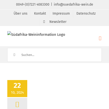
Zum
0049-(0)7221 4083300
|
info@suedafrika-wein.de
Inhalt
Über uns
Kontakt
Impressum
Datenschutz
springen
Newsletter
Suche
nach:
22
10, 2024