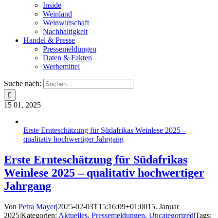
Inside
Weinland
Weinwirtschaft
Nachhaltigkeit
Handel & Presse
Pressemeldungen
Daten & Fakten
Werbemittel
Suche nach:
15
01, 2025
Erste Ernteschätzung für Südafrikas Weinlese 2025 –
qualitativ hochwertiger Jahrgang
Erste Ernteschätzung für Südafrikas
Weinlese 2025 – qualitativ hochwertiger
Jahrgang
Von
Petra Mayer
|
2025-02-03T15:16:09+01:00
15. Januar
2025
|
Kategorien:
Aktuelles
,
Pressemeldungen
,
Uncategorized
|
Tags: