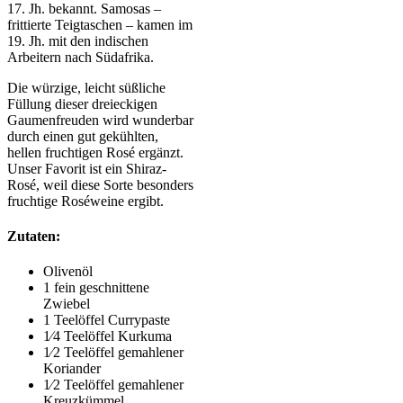
17. Jh. bekannt. Samosas –
frittierte Teigtaschen – kamen im
19. Jh. mit den indischen
Arbeitern nach Südafrika.
Die würzige, leicht süßliche
Füllung dieser dreieckigen
Gaumenfreuden wird wunderbar
durch einen gut gekühlten,
hellen fruchtigen Rosé ergänzt.
Unser Favorit ist ein Shiraz-
Rosé, weil diese Sorte besonders
fruchtige Roséweine ergibt.
Zutaten:
Olivenöl
1 fein geschnittene
Zwiebel
1 Teelöffel Currypaste
1⁄4 Teelöffel Kurkuma
1⁄2 Teelöffel gemahlener
Koriander
1⁄2 Teelöffel gemahlener
Kreuzkümmel