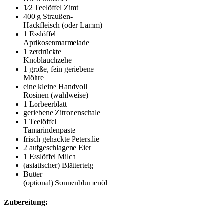
1⁄2 Teelöffel Zimt
400 g Straußen-
Hackfleisch (oder Lamm)
1 Esslöffel
Aprikosenmarmelade
1 zerdrückte
Knoblauchzehe
1 große, fein geriebene
Möhre
eine kleine Handvoll
Rosinen (wahlweise)
1 Lorbeerblatt
geriebene Zitronenschale
1 Teelöffel
Tamarindenpaste
frisch gehackte Petersilie
2 aufgeschlagene Eier
1 Esslöffel Milch
(asiatischer) Blätterteig
Butter
(optional) Sonnenblumenöl
Zubereitung: