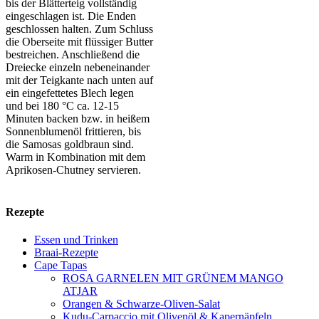
bis der Blätterteig vollständig
eingeschlagen ist. Die Enden
geschlossen halten. Zum Schluss
die Oberseite mit flüssiger Butter
bestreichen. Anschließend die
Dreiecke einzeln nebeneinander
mit der Teigkante nach unten auf
ein eingefettetes Blech legen
und bei 180 °C ca. 12-15
Minuten backen bzw. in heißem
Sonnenblumenöl frittieren, bis
die Samosas goldbraun sind.
Warm in Kombination mit dem
Aprikosen-Chutney servieren.
Rezepte
Essen und Trinken
Braai-Rezepte
Cape Tapas
ROSA GARNELEN MIT GRÜNEM MANGO
ATJAR
Orangen & Schwarze-Oliven-Salat
Kudu-Carpaccio mit Olivenöl & Kapernäpfeln