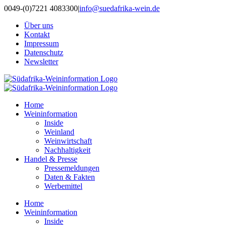
Zum
0049-(0)7221 4083300
|
info@suedafrika-wein.de
Inhalt
Über uns
springen
Kontakt
Impressum
Datenschutz
Newsletter
Home
Weininformation
Inside
Weinland
Weinwirtschaft
Nachhaltigkeit
Handel & Presse
Pressemeldungen
Daten & Fakten
Werbemittel
Home
Weininformation
Inside