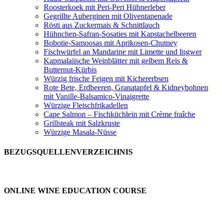
Roosterkoek mit Peri-Peri Hühnerleber
Gegrillte Auberginen mit Oliventapenade
Rösti aus Zuckermais & Schnittlauch
Hühnchen-Safran-Sosaties mit Kapstachelbeeren
Bobotie-Samoosas mit Aprikosen-Chutney
Fischwürfel an Mandarine mit Limette und Ingwer
Kapmalaiische Weinblätter mit gelbem Reis &
Butternut-Kürbis
Würzig frische Feigen mit Kichererbsen
Rote Bete, Erdbeeren, Granatapfel & Kidneybohnen
mit Vanille-Balsamico-Vinaigrette
Würzige Fleischfrikadellen
Cape Salmon – Fischküchlein mit Crème fraîche
Grillsteak mit Salzkruste
Würzige Masala-Nüsse
BEZUGSQUELLENVERZEICHNIS
ONLINE WINE EDUCATION COURSE