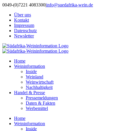
Zum
0049-(0)7221 4083300
|
info@suedafrika-wein.de
Inhalt
Über uns
springen
Kontakt
Impressum
Datenschutz
Newsletter
Home
Weininformation
Inside
Weinland
Weinwirtschaft
Nachhaltigkeit
Handel & Presse
Pressemeldungen
Daten & Fakten
Werbemittel
Home
Weininformation
Inside