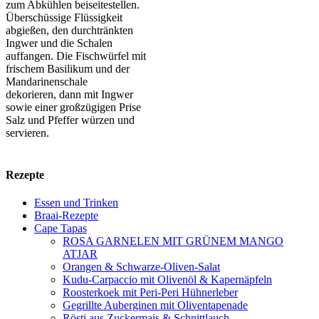
zum Abkühlen beiseitestellen.
Überschüssige Flüssigkeit
abgießen, den durchtränkten
Ingwer und die Schalen
auffangen. Die Fischwürfel mit
frischem Basilikum und der
Mandarinenschale
dekorieren, dann mit Ingwer
sowie einer großzügigen Prise
Salz und Pfeffer würzen und
servieren.
Rezepte
Essen und Trinken
Braai-Rezepte
Cape Tapas
ROSA GARNELEN MIT GRÜNEM MANGO
ATJAR
Orangen & Schwarze-Oliven-Salat
Kudu-Carpaccio mit Olivenöl & Kapernäpfeln
Roosterkoek mit Peri-Peri Hühnerleber
Gegrillte Auberginen mit Oliventapenade
Rösti aus Zuckermais & Schnittlauch