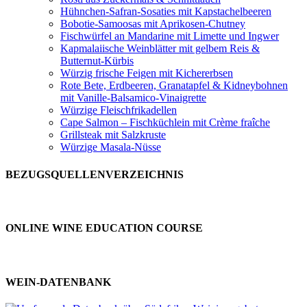
Hühnchen-Safran-Sosaties mit Kapstachelbeeren
Bobotie-Samoosas mit Aprikosen-Chutney
Fischwürfel an Mandarine mit Limette und Ingwer
Kapmalaiische Weinblätter mit gelbem Reis &
Butternut-Kürbis
Würzig frische Feigen mit Kichererbsen
Rote Bete, Erdbeeren, Granatapfel & Kidneybohnen
mit Vanille-Balsamico-Vinaigrette
Würzige Fleischfrikadellen
Cape Salmon – Fischküchlein mit Crème fraîche
Grillsteak mit Salzkruste
Würzige Masala-Nüsse
BEZUGSQUELLENVERZEICHNIS
ONLINE WINE EDUCATION COURSE
WEIN-DATENBANK