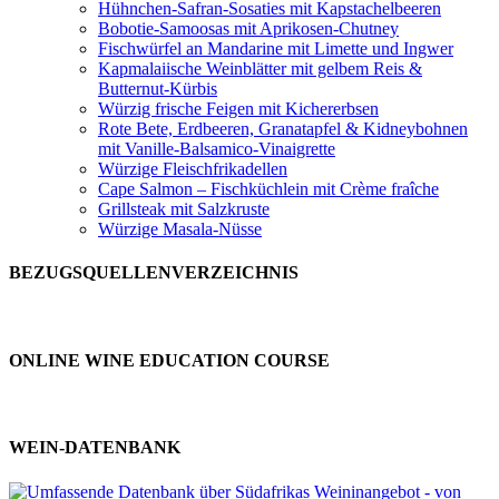
Hühnchen-Safran-Sosaties mit Kapstachelbeeren
Bobotie-Samoosas mit Aprikosen-Chutney
Fischwürfel an Mandarine mit Limette und Ingwer
Kapmalaiische Weinblätter mit gelbem Reis &
Butternut-Kürbis
Würzig frische Feigen mit Kichererbsen
Rote Bete, Erdbeeren, Granatapfel & Kidneybohnen
mit Vanille-Balsamico-Vinaigrette
Würzige Fleischfrikadellen
Cape Salmon – Fischküchlein mit Crème fraîche
Grillsteak mit Salzkruste
Würzige Masala-Nüsse
BEZUGSQUELLENVERZEICHNIS
ONLINE WINE EDUCATION COURSE
WEIN-DATENBANK