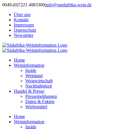
Zum
0049-(0)7221 4083300
|
info@suedafrika-wein.de
Inhalt
Über uns
springen
Kontakt
Impressum
Datenschutz
Newsletter
Home
Weininformation
Inside
Weinland
Weinwirtschaft
Nachhaltigkeit
Handel & Presse
Pressemeldungen
Daten & Fakten
Werbemittel
Home
Weininformation
Inside