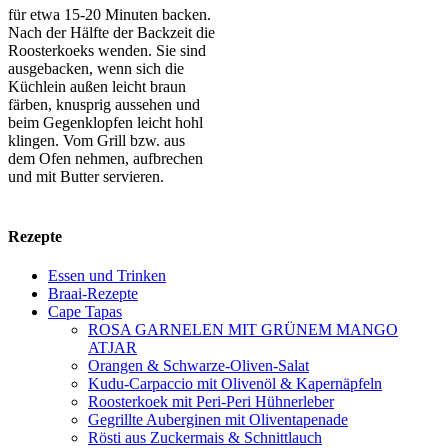
für etwa 15-20 Minuten backen.
Nach der Hälfte der Backzeit die
Roosterkoeks wenden. Sie sind
ausgebacken, wenn sich die
Küchlein außen leicht braun
färben, knusprig aussehen und
beim Gegenklopfen leicht hohl
klingen. Vom Grill bzw. aus
dem Ofen nehmen, aufbrechen
und mit Butter servieren.
Rezepte
Essen und Trinken
Braai-Rezepte
Cape Tapas
ROSA GARNELEN MIT GRÜNEM MANGO
ATJAR
Orangen & Schwarze-Oliven-Salat
Kudu-Carpaccio mit Olivenöl & Kapernäpfeln
Roosterkoek mit Peri-Peri Hühnerleber
Gegrillte Auberginen mit Oliventapenade
Rösti aus Zuckermais & Schnittlauch