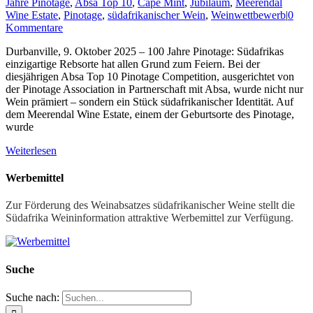
Jahre Pinotage
,
Absa Top 10
,
Cape Mint
,
Jubiläum
,
Meerendal
Wine Estate
,
Pinotage
,
südafrikanischer Wein
,
Weinwettbewerb
|
0
Kommentare
Durbanville, 9. Oktober 2025 – 100 Jahre Pinotage: Südafrikas
einzigartige Rebsorte hat allen Grund zum Feiern. Bei der
diesjährigen Absa Top 10 Pinotage Competition, ausgerichtet von
der Pinotage Association in Partnerschaft mit Absa, wurde nicht nur
Wein prämiert – sondern ein Stück südafrikanischer Identität. Auf
dem Meerendal Wine Estate, einem der Geburtsorte des Pinotage,
wurde
Weiterlesen
Werbemittel
Zur Förderung des Weinabsatzes südafrikanischer Weine stellt die
Südafrika Weininformation attraktive Werbemittel zur Verfügung.
Suche
Suche nach: