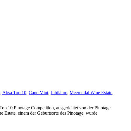
e
,
Absa Top 10
,
Cape Mint
,
Jubiläum
,
Meerendal Wine Estate
,
 Top 10 Pinotage Competition, ausgerichtet von der Pinotage
ne Estate, einem der Geburtsorte des Pinotage, wurde