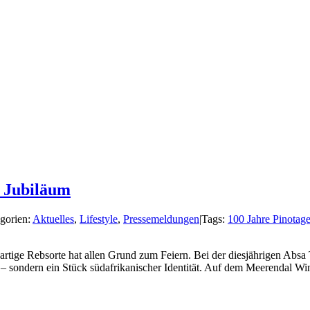
m Jubiläum
gorien:
Aktuelles
,
Lifestyle
,
Pressemeldungen
|
Tags:
100 Jahre Pinotag
artige Rebsorte hat allen Grund zum Feiern. Bei der diesjährigen Absa
 – sondern ein Stück südafrikanischer Identität. Auf dem Meerendal Wi