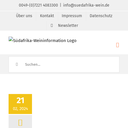
Zum
0049-(0)7221 4083300
|
info@suedafrika-wein.de
Inhalt
Über uns
Kontakt
Impressum
Datenschutz
springen
Newsletter
Suche
nach:
21
02, 2024