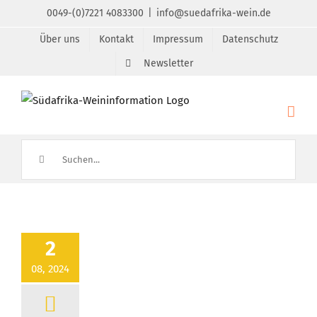
Zum
0049-(0)7221 4083300
|
info@suedafrika-wein.de
Inhalt
Über uns
Kontakt
Impressum
Datenschutz
springen
Newsletter
Suche
nach:
2
08, 2024