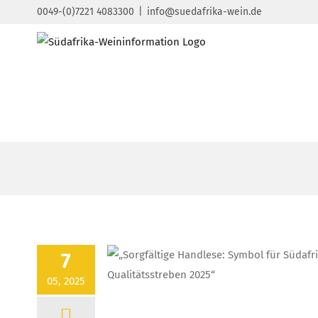
Zum
0049-(0)7221 4083300
|
info@suedafrika-wein.de
Inhalt
springen
7
05, 2025