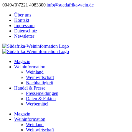
Zum
0049-(0)7221 4083300
|
info@suedafrika-wein.de
Inhalt
Über uns
springen
Kontakt
Impressum
Datenschutz
Newsletter
Magazin
Weininformation
Weinland
Weinwirtschaft
Nachhaltigkeit
Handel & Presse
Pressemeldungen
Daten & Fakten
Werbemittel
Magazin
Weininformation
Weinland
Weinwirtschaft