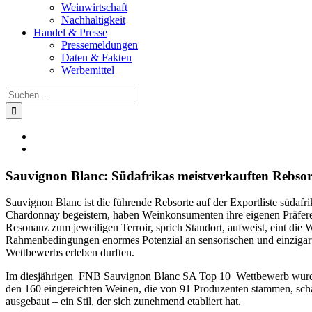
Weinwirtschaft
Nachhaltigkeit
Handel & Presse
Pressemeldungen
Daten & Fakten
Werbemittel
Suche
nach:
Zeige
grösseres
Bild
Sauvignon Blanc: Südafrikas meistverkauften Rebsort
Sauvignon Blanc ist die führende Rebsorte auf der Exportliste südafr
Chardonnay begeistern, haben Weinkonsumenten ihre eigenen Präferen
Resonanz zum jeweiligen Terroir, sprich Standort, aufweist, eint die 
Rahmenbedingungen enormes Potenzial an sensorischen und einzigarti
Wettbewerbs erleben durften.
Im diesjährigen FNB Sauvignon Blanc SA Top 10 Wettbewerb wurden i
den 160 eingereichten Weinen, die von 91 Produzenten stammen, sch
ausgebaut – ein Stil, der sich zunehmend etabliert hat.