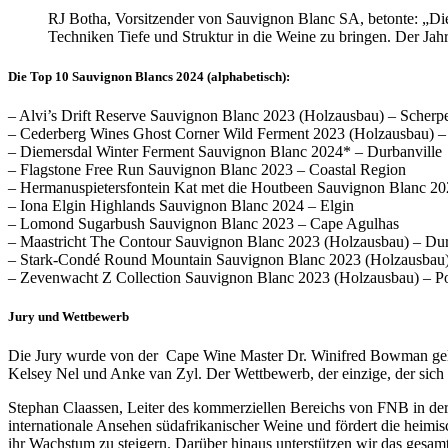
RJ Botha, Vorsitzender von Sauvignon Blanc SA, betonte: „Die
Techniken Tiefe und Struktur in die Weine zu bringen. Der Jah
Die Top 10 Sauvignon Blancs 2024 (alphabetisch):
– Alvi’s Drift Reserve Sauvignon Blanc 2023 (Holzausbau) – Scherp
– Cederberg Wines Ghost Corner Wild Ferment 2023 (Holzausbau) –
– Diemersdal Winter Ferment Sauvignon Blanc 2024* – Durbanville
– Flagstone Free Run Sauvignon Blanc 2023 – Coastal Region
– Hermanuspietersfontein Kat met die Houtbeen Sauvignon Blanc 20
– Iona Elgin Highlands Sauvignon Blanc 2024 – Elgin
– Lomond Sugarbush Sauvignon Blanc 2023 – Cape Agulhas
– Maastricht The Contour Sauvignon Blanc 2023 (Holzausbau) – Dur
– Stark-Condé Round Mountain Sauvignon Blanc 2023 (Holzausbau) 
– Zevenwacht Z Collection Sauvignon Blanc 2023 (Holzausbau) – Pol
Jury und Wettbewerb
Die Jury wurde von der Cape Wine Master Dr. Winifred Bowman gelei
Kelsey Nel und Anke van Zyl. Der Wettbewerb, der einzige, der sich
Stephan Claassen, Leiter des kommerziellen Bereichs von FNB in der
internationale Ansehen südafrikanischer Weine und fördert die heimis
ihr Wachstum zu steigern. Darüber hinaus unterstützen wir das gesam