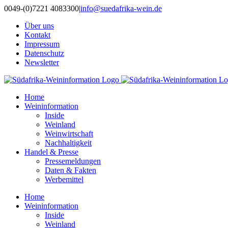
Zum
0049-(0)7221 4083300
|
info@suedafrika-wein.de
Inhalt
Über uns
springen
Kontakt
Impressum
Datenschutz
Newsletter
Home
Weininformation
Inside
Weinland
Weinwirtschaft
Nachhaltigkeit
Handel & Presse
Pressemeldungen
Daten & Fakten
Werbemittel
Home
Weininformation
Inside
Weinland