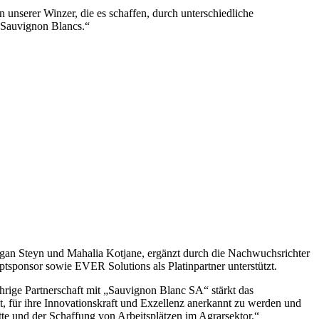
nserer Winzer, die es schaffen, durch unterschiedliche
r Sauvignon Blancs.“
gan Steyn und Mahalia Kotjane, ergänzt durch die Nachwuchsrichter
sponsor sowie EVER Solutions als Platinpartner unterstützt.
hrige Partnerschaft mit „Sauvignon Blanc SA“ stärkt das
t, für ihre Innovationskraft und Exzellenz anerkannt zu werden und
te und der Schaffung von Arbeitsplätzen im Agrarsektor.“