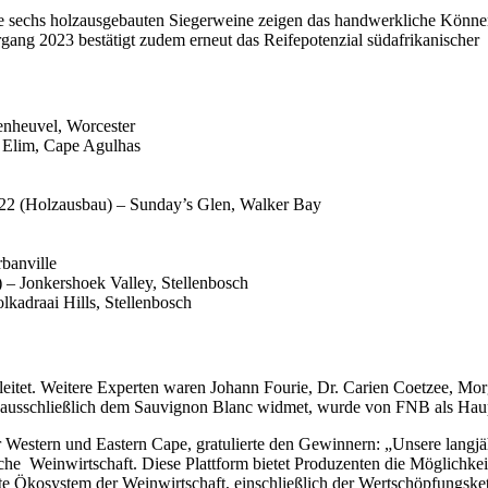
 sechs holzausgebauten Siegerweine zeigen das handwerkliche Können u
rgang 2023 bestätigt zudem erneut das Reifepotenzial südafrikanische
enheuvel, Worcester
 Elim, Cape Agulhas
22 (Holzausbau) – Sunday’s Glen, Walker Bay
banville
– Jonkershoek Valley, Stellenbosch
kadraai Hills, Stellenbosch
tet. Weitere Experten waren Johann Fourie, Dr. Carien Coetzee, Mor
 ausschließlich dem Sauvignon Blanc widmet, wurde von FNB als Haupt
 Western und Eastern Cape, gratulierte den Gewinnern: „Unsere langjä
che Weinwirtschaft. Diese Plattform bietet Produzenten die Möglichkei
te Ökosystem der Weinwirtschaft, einschließlich der Wertschöpfungsket