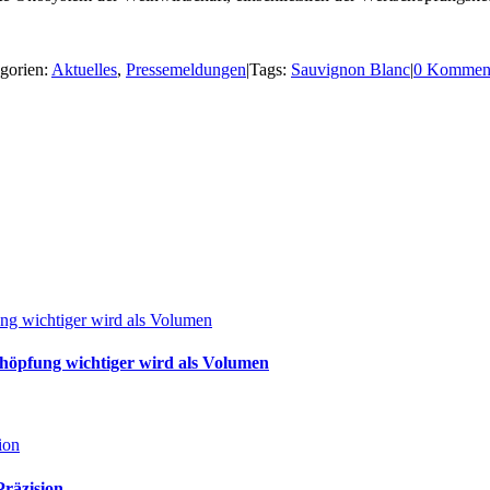
gorien:
Aktuelles
,
Pressemeldungen
|
Tags:
Sauvignon Blanc
|
0 Kommen
g wichtiger wird als Volumen
öpfung wichtiger wird als Volumen
ion
Präzision