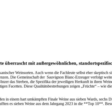
e überrascht mit außergewöhnlichen, standortspezifis
ikanischer Weinsorten. Auch wenn die Fachleute selbst eher skeptisch s
zen. Die Gemeinschaft der Sauvignon Blanc-Erzeuger verfolgt weiterh
Winzer das Streben, die Spezifika der jeweiligen Herkunft in ihren Wei
gen Facetten. Diese Qualitätsbestrebungen zeigen „Früchte“ – wie die
n einem hart umkämpften Finale Weine aus sieben Wards, sechs Distr
afften es sieben Weine aus dem Jahrgang 2023 in die **Top 10**. Bes