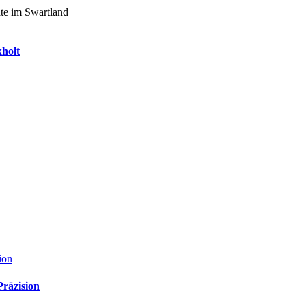
kholt
ion
Präzision