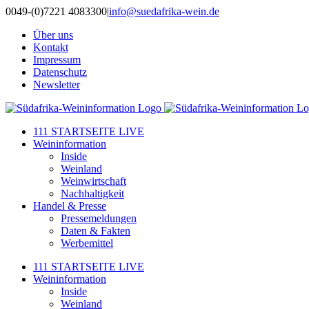
Zum
0049-(0)7221 4083300
|
info@suedafrika-wein.de
Inhalt
Über uns
springen
Kontakt
Impressum
Datenschutz
Newsletter
111 STARTSEITE LIVE
Weininformation
Inside
Weinland
Weinwirtschaft
Nachhaltigkeit
Handel & Presse
Pressemeldungen
Daten & Fakten
Werbemittel
111 STARTSEITE LIVE
Weininformation
Inside
Weinland