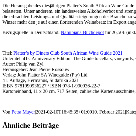
Die Herausgabe des diesjährigen Platter’s South African Wine Guid
belasteten. Unter anderem, ein landesweites Alkoholverbot und str
die erbrachten Leistungs- und Qualitätssteigerungen der Branche zu w
Winzer mehr den je auf einen florierenden Weinabsatz im Export ang
Bezugsquelle in Deutschland:
Namibiana Buchdepot
für 26,50€ (inkl
Titel:
Platter’s by Diners Club South African Wine Guide 2021
Untertitel: 41st Anniversary Edition. The Guide to cellars, vineyard
Autor: Philip van Zyl
Herausgeber: Jean-Pierre Rossouw
Verlag: John Platter SA Wineguide (Pty) Ltd
41. Auflage, Hermanus, Südafrika 2021
ISBN 9781990936227 / ISBN 978-1-990936-22-7
Kartoneinband, 11 x 20 cm, 717 Seiten, zahlreiche Kartenausschnitte
Von
Petra Mayer
|
2021-02-10T16:45:35+01:00
10. Februar 2021
|
Kate
Ähnliche Beiträge