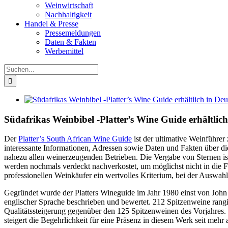
Weinwirtschaft
Nachhaltigkeit
Handel & Presse
Pressemeldungen
Daten & Fakten
Werbemittel
Suche
nach:
Zeige
grösseres
Bild
Südafrikas Weinbibel -Platter’s Wine Guide erhältlic
Der
Platter’s South African Wine Guide
ist der ultimative Weinführe
interessante Informationen, Adressen sowie Daten und Fakten über di
nahezu allen weinerzeugenden Betrieben. Die Vergabe von Sternen ist
werden nochmals verdeckt nachverkostet, um möglichst nicht in die Fal
professionellen Weinkäufer ein wertvolles Kriterium, bei der Auswahl
Gegründet wurde der Platters Wineguide im Jahr 1980 einst von John 
englischer Sprache beschrieben und bewertet. 212 Spitzenweine rangi
Qualitätssteigerung gegenüber den 125 Spitzenweinen des Vorjahres
steigert die Begehrlichkeit für eine Präsenz in diesem Werk seit mehr 