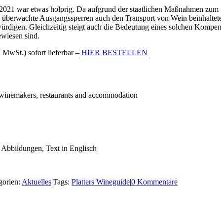
e 2021 war etwas holprig. Da aufgrund der staatlichen Maßnahmen zum
eng überwachte Ausgangssperren auch den Transport von Wein beinhalt
ürdigen. Gleichzeitig steigt auch die Bedeutung eines solchen Kompend
ewiesen sind.
. MwSt.) sofort lieferbar –
HIER BESTELLEN
s, winemakers, restaurants and accommodation
, Abbildungen, Text in Englisch
gorien:
Aktuelles
|
Tags:
Platters Wineguide
|
0 Kommentare