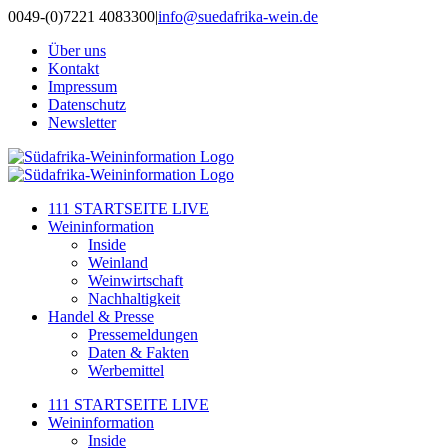
Zum
0049-(0)7221 4083300
|
info@suedafrika-wein.de
Inhalt
Über uns
springen
Kontakt
Impressum
Datenschutz
Newsletter
111 STARTSEITE LIVE
Weininformation
Inside
Weinland
Weinwirtschaft
Nachhaltigkeit
Handel & Presse
Pressemeldungen
Daten & Fakten
Werbemittel
111 STARTSEITE LIVE
Weininformation
Inside