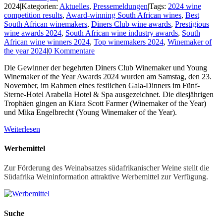
2024
|
Kategorien:
Aktuelles
,
Pressemeldungen
|
Tags:
2024 wine
competition results
,
Award-winning South African wines
,
Best
South African winemakers
,
Diners Club wine awards
,
Prestigious
wine awards 2024
,
South African wine industry awards
,
South
African wine winners 2024
,
Top winemakers 2024
,
Winemaker of
the year 2024
|
0 Kommentare
Die Gewinner der begehrten Diners Club Winemaker und Young
Winemaker of the Year Awards 2024 wurden am Samstag, den 23.
November, im Rahmen eines festlichen Gala-Dinners im Fünf-
Sterne-Hotel Arabella Hotel & Spa ausgezeichnet. Die diesjährigen
Trophäen gingen an Kiara Scott Farmer (Winemaker of the Year)
und Mika Engelbrecht (Young Winemaker of the Year).
Weiterlesen
Werbemittel
Zur Förderung des Weinabsatzes südafrikanischer Weine stellt die
Südafrika Weininformation attraktive Werbemittel zur Verfügung.
Suche